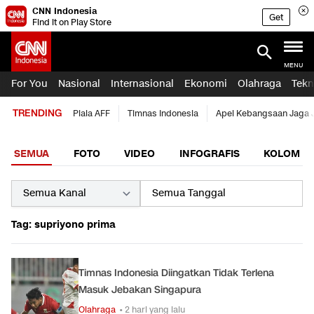
CNN Indonesia
Get
Find it on Play Store
MENU
For You
Nasional
Internasional
Ekonomi
Olahraga
Tekn
TRENDING
Piala AFF
Timnas Indonesia
Apel Kebangsaan Jaga 
SEMUA
FOTO
VIDEO
INFOGRAFIS
KOLOM
Tag: supriyono prima
Timnas Indonesia Diingatkan Tidak Terlena
Masuk Jebakan Singapura
Olahraga
• 2 hari yang lalu