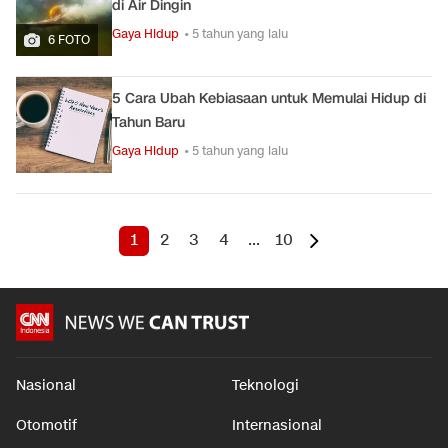
di Air Dingin
Gaya Hidup
• 5 tahun yang lalu
6 FOTO
5 Cara Ubah Kebiasaan untuk Memulai Hidup di
Tahun Baru
Gaya Hidup
• 5 tahun yang lalu
1
2
3
4
...
10
Nasional
Teknologi
Otomotif
Internasional