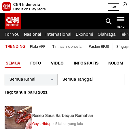
CNN Indonesia
Get
Find it on Play Store
MENU
For You
Nasional
Internasional
Ekonomi
Olahraga
Tekn
TRENDING
Piala AFF
Timnas Indonesia
Pasien BPJS
Singap
SEMUA
FOTO
VIDEO
INFOGRAFIS
KOLOM
Tag: tahun baru 2021
Resep Saus Barbeque Rumahan
Gaya Hidup
• 5 tahun yang lalu