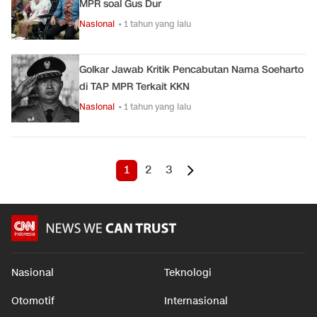
MPR soal Gus Dur
Nasional
• 1 tahun yang lalu
Golkar Jawab Kritik Pencabutan Nama Soeharto
di TAP MPR Terkait KKN
Nasional
• 1 tahun yang lalu
1
2
3
Nasional
Teknologi
Otomotif
Internasional