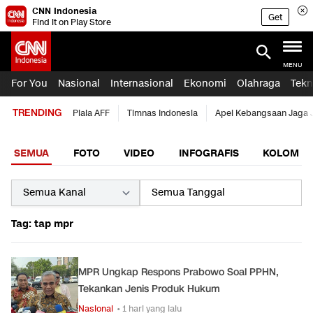
CNN Indonesia
Get
Find it on Play Store
MENU
For You
Nasional
Internasional
Ekonomi
Olahraga
Tekn
TRENDING
Piala AFF
Timnas Indonesia
Apel Kebangsaan Jaga 
SEMUA
FOTO
VIDEO
INFOGRAFIS
KOLOM
Tag: tap mpr
MPR Ungkap Respons Prabowo Soal PPHN,
Tekankan Jenis Produk Hukum
Nasional
• 1 hari yang lalu