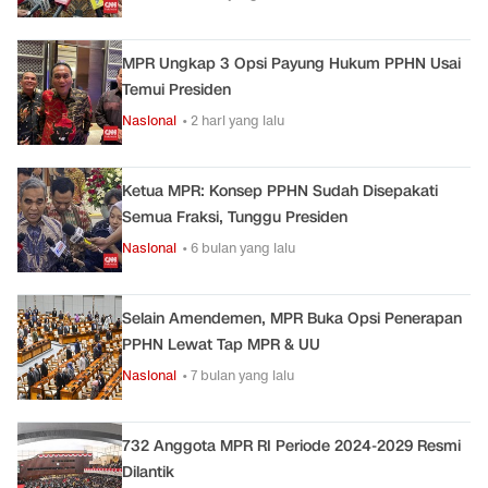
MPR Ungkap 3 Opsi Payung Hukum PPHN Usai
Temui Presiden
Nasional
• 2 hari yang lalu
Ketua MPR: Konsep PPHN Sudah Disepakati
Semua Fraksi, Tunggu Presiden
Nasional
• 6 bulan yang lalu
Selain Amendemen, MPR Buka Opsi Penerapan
PPHN Lewat Tap MPR & UU
Nasional
• 7 bulan yang lalu
732 Anggota MPR RI Periode 2024-2029 Resmi
Dilantik