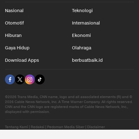
Nasional
Teknologi
Otomotif
Internasional
Hiburan
Ekonomi
Gaya Hidup
Olahraga
Download Apps
berbuatbaik.id
©2026 Trans Media, CNN name, logo and all associated elements (R) and ©
2026 Cable News Network, Inc. A Time Warner Company. All rights reserved.
CNN and the CNN logo are registered marks of Cable News Network, Inc.,
displayed with permission.
Tentang Kami
|
Redaksi
|
Pedoman Media Siber
|
Disclaimer