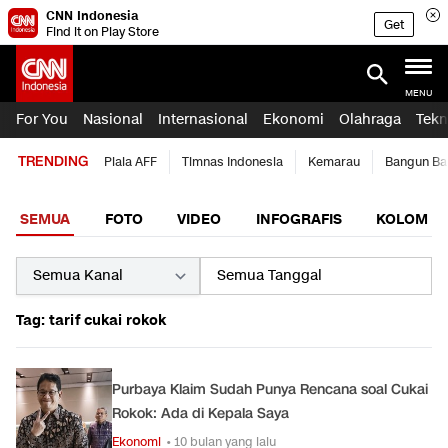
CNN Indonesia
Get
Find it on Play Store
MENU
For You
Nasional
Internasional
Ekonomi
Olahraga
Tekn
TRENDING
Piala AFF
Timnas Indonesia
Kemarau
Bangun Ba
SEMUA
FOTO
VIDEO
INFOGRAFIS
KOLOM
Tag: tarif cukai rokok
Purbaya Klaim Sudah Punya Rencana soal Cukai
Rokok: Ada di Kepala Saya
Ekonomi
• 10 bulan yang lalu