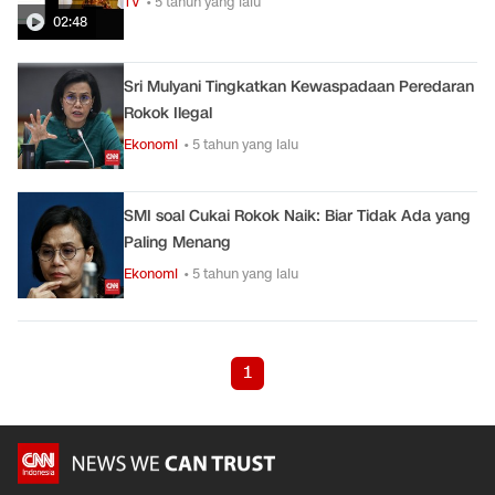
TV
• 5 tahun yang lalu
02:48
Sri Mulyani Tingkatkan Kewaspadaan Peredaran
Rokok Ilegal
Ekonomi
• 5 tahun yang lalu
SMI soal Cukai Rokok Naik: Biar Tidak Ada yang
Paling Menang
Ekonomi
• 5 tahun yang lalu
1