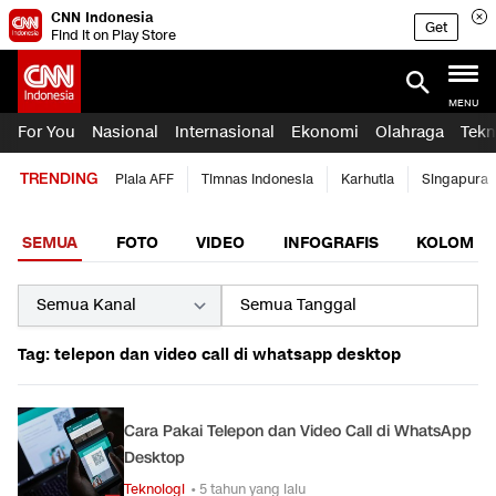
CNN Indonesia
Get
Find it on Play Store
MENU
For You
Nasional
Internasional
Ekonomi
Olahraga
Tekn
TRENDING
Piala AFF
Timnas Indonesia
Karhutla
Singapura
SEMUA
FOTO
VIDEO
INFOGRAFIS
KOLOM
Tag: telepon dan video call di whatsapp desktop
Cara Pakai Telepon dan Video Call di WhatsApp
Desktop
Teknologi
• 5 tahun yang lalu