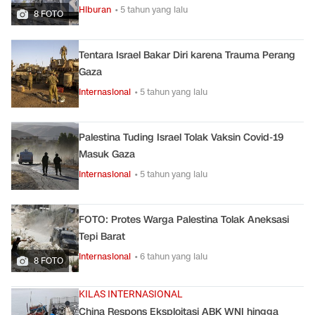
Hiburan
• 5 tahun yang lalu
8 FOTO
Tentara Israel Bakar Diri karena Trauma Perang
Gaza
Internasional
• 5 tahun yang lalu
Palestina Tuding Israel Tolak Vaksin Covid-19
Masuk Gaza
Internasional
• 5 tahun yang lalu
FOTO: Protes Warga Palestina Tolak Aneksasi
Tepi Barat
Internasional
• 6 tahun yang lalu
8 FOTO
KILAS INTERNASIONAL
China Respons Eksploitasi ABK WNI hingga