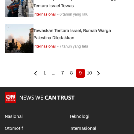
Tentara Israel Tewas
Internasional
• 6 tahun yang lalu
Tewaskan Tentara Israel, Rumah Warga
Palestina Diledakkan
Internasional
• 7 tahun yang lalu
1
...
7
8
9
10
Nasional
Teknologi
Otomotif
Internasional