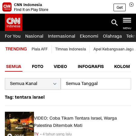
CNN Indonesia
Get
Find it on Play Store
MENU
For You
Nasional
Internasional
Ekonomi
Olahraga
Tekn
TRENDING
Piala AFF
Timnas Indonesia
Apel Kebangsaan Jaga 
SEMUA
FOTO
VIDEO
INFOGRAFIS
KOLOM
Tag: tentara israel
VIDEO: Coba Tikam Tentara Israel, Warga
Palestina Ditembak Mati
TV
• 4 tahun yang lalu
00:56