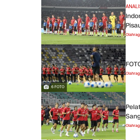
ANALI
Indo
Pisa
Olahra
FOTO
Olahra
6 FOTO
Pela
Sang
Olahra