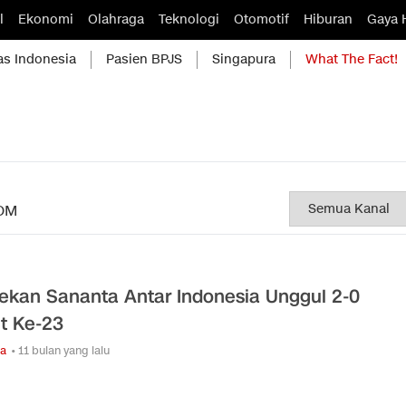
l
Ekonomi
Olahraga
Teknologi
Otomotif
Hiburan
Gaya 
as Indonesia
Pasien BPJS
Singapura
What The Fact!
OM
ekan Sananta Antar Indonesia Unggul 2-0
t Ke-23
ga
• 11 bulan yang lalu