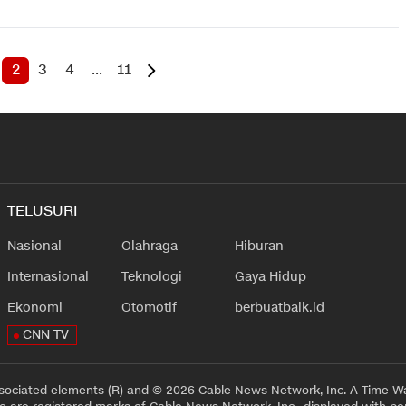
2
3
4
...
11
TELUSURI
Nasional
Olahraga
Hiburan
Internasional
Teknologi
Gaya Hidup
Ekonomi
Otomotif
berbuatbaik.id
CNN TV
sociated elements (R) and © 2026 Cable News Network, Inc. A Time Wa