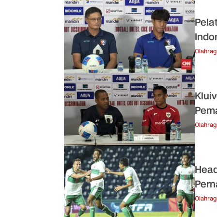
Pela
Indo
Olahra
Klui
Pema
Olahra
Head
Pern
Olahra