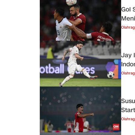
Gol 
Meni
Olahra
Jay 
Indo
Olahra
Susu
Star
Olahra