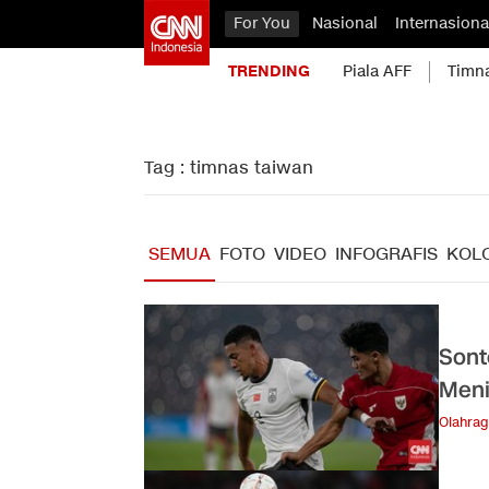
For You
Nasional
Internasiona
TRENDING
Piala AFF
Timn
Tag : timnas taiwan
SEMUA
FOTO
VIDEO
INFOGRAFIS
KOL
Sont
Meni
Olahra