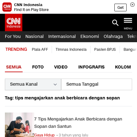
CNN Indonesia
Get
Find it on Play Store
MENU
For You
Nasional
Internasional
Ekonomi
Olahraga
Tekn
TRENDING
Piala AFF
Timnas Indonesia
Pasien BPJS
Bangun
SEMUA
FOTO
VIDEO
INFOGRAFIS
KOLOM
Tag: tips mengajarkan anak berbicara dengan sopan
7 Tips Mengajarkan Anak Berbicara dengan
Sopan dan Santun
Gaya Hidup
• 3 tahun yang lalu