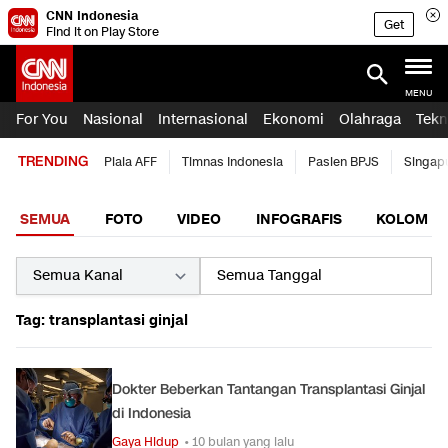
CNN Indonesia
Get
Find it on Play Store
MENU
For You
Nasional
Internasional
Ekonomi
Olahraga
Tekn
TRENDING
Piala AFF
Timnas Indonesia
Pasien BPJS
Singap
SEMUA
FOTO
VIDEO
INFOGRAFIS
KOLOM
Tag: transplantasi ginjal
Dokter Beberkan Tantangan Transplantasi Ginjal
di Indonesia
Gaya Hidup
• 10 bulan yang lalu