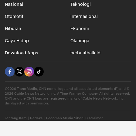
Nasional
Teknologi
Otomotif
Internasional
Hiburan
Ekonomi
Gaya Hidup
Olahraga
Download Apps
berbuatbaik.id
©2026 Trans Media, CNN name, logo and all associated elements (R) and ©
2026 Cable News Network, Inc. A Time Warner Company. All rights reserved.
CNN and the CNN logo are registered marks of Cable News Network, Inc.,
displayed with permission.
Tentang Kami
|
Redaksi
|
Pedoman Media Siber
|
Disclaimer