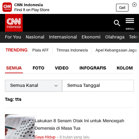
CNN Indonesia
Get
Find it on Play Store
MENU
For You
Nasional
Internasional
Ekonomi
Olahraga
Tekn
TRENDING
Piala AFF
Timnas Indonesia
Apel Kebangsaan Jaga 
SEMUA
FOTO
VIDEO
INFOGRAFIS
KOLOM
Tag: tts
Lakukan 8 Senam Otak Ini untuk Mencegah
Demensia di Masa Tua
Gaya Hidup
• 8 bulan yang lalu