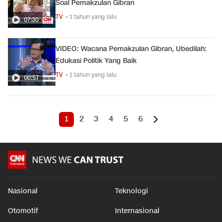
Soal Pemakzulan Gibran
TV
• 1 tahun yang lalu
07:30
VIDEO: Wacana Pemakzulan Gibran, Ubedilah:
Edukasi Politik Yang Baik
TV
• 1 tahun yang lalu
00:57
1
2
3
4
5
6
Nasional
Teknologi
Otomotif
Internasional