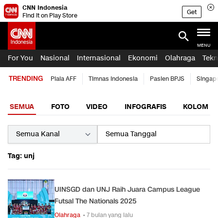
CNN Indonesia
Get
Find it on Play Store
MENU
For You
Nasional
Internasional
Ekonomi
Olahraga
Tekn
TRENDING
Piala AFF
Timnas Indonesia
Pasien BPJS
Singap
SEMUA
FOTO
VIDEO
INFOGRAFIS
KOLOM
Tag: unj
UINSGD dan UNJ Raih Juara Campus League
Futsal The Nationals 2025
Olahraga
• 7 bulan yang lalu