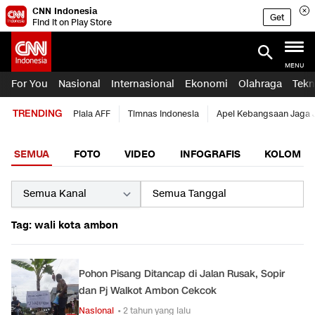
CNN Indonesia
Get
Find it on Play Store
MENU
For You
Nasional
Internasional
Ekonomi
Olahraga
Tekn
TRENDING
Piala AFF
Timnas Indonesia
Apel Kebangsaan Jaga 
SEMUA
FOTO
VIDEO
INFOGRAFIS
KOLOM
Tag: wali kota ambon
Pohon Pisang Ditancap di Jalan Rusak, Sopir
dan Pj Walkot Ambon Cekcok
Nasional
• 2 tahun yang lalu