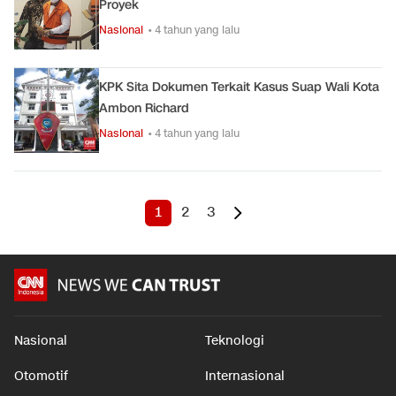
Proyek
Nasional
• 4 tahun yang lalu
KPK Sita Dokumen Terkait Kasus Suap Wali Kota
Ambon Richard
Nasional
• 4 tahun yang lalu
1
2
3
Nasional
Teknologi
Otomotif
Internasional