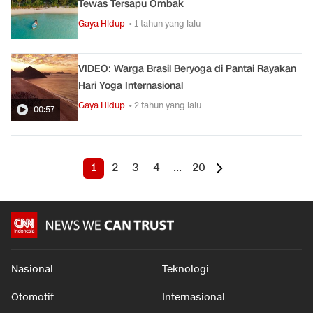
Tewas Tersapu Ombak
Gaya Hidup
• 1 tahun yang lalu
VIDEO: Warga Brasil Beryoga di Pantai Rayakan
Hari Yoga Internasional
Gaya Hidup
• 2 tahun yang lalu
00:57
1
2
3
4
...
20
Nasional
Teknologi
Otomotif
Internasional