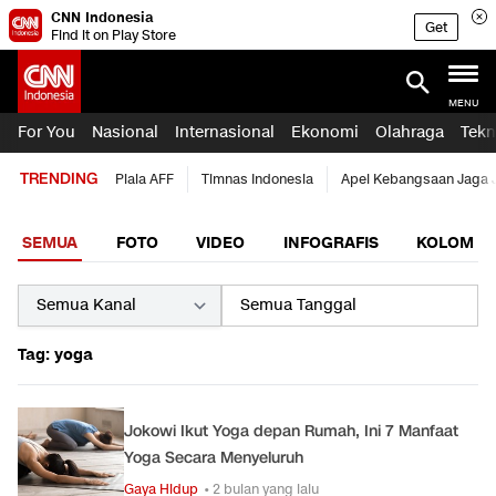
CNN Indonesia
Get
Find it on Play Store
MENU
For You
Nasional
Internasional
Ekonomi
Olahraga
Tekn
TRENDING
Piala AFF
Timnas Indonesia
Apel Kebangsaan Jaga 
SEMUA
FOTO
VIDEO
INFOGRAFIS
KOLOM
Tag: yoga
Jokowi Ikut Yoga depan Rumah, Ini 7 Manfaat
Yoga Secara Menyeluruh
Gaya Hidup
• 2 bulan yang lalu