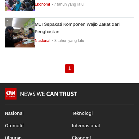
Ekonomi
• 7 tahun yang lalu
MUI Sepakati Komponen Wajib Zakat dari
Penghasilan
Nasional
• 8 tahun yang lalu
1
Nasional
Teknologi
Otomotif
Internasional
Hiburan
Ekonomi