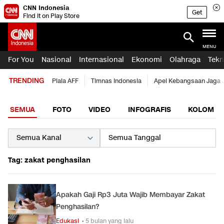
CNN Indonesia
Get
Find it on Play Store
MENU
For You
Nasional
Internasional
Ekonomi
Olahraga
Tekn
TRENDING
Piala AFF
Timnas Indonesia
Apel Kebangsaan Jaga 
SEMUA
FOTO
VIDEO
INFOGRAFIS
KOLOM
Tag: zakat penghasilan
Apakah Gaji Rp3 Juta Wajib Membayar Zakat
Penghasilan?
Edukasi
• 5 bulan yang lalu