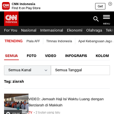
CNN Indonesia
Get
Find it on Play Store
MENU
For You
Nasional
Internasional
Ekonomi
Olahraga
Tekn
TRENDING
Piala AFF
Timnas Indonesia
Apel Kebangsaan Jaga 
SEMUA
FOTO
VIDEO
INFOGRAFIS
KOLOM
Tag: ziarah
VIDEO: Jemaah Haji Isi Waktu Luang dengan
Berziarah di Makkah
TV
• 2 bulan yang lalu
03:16