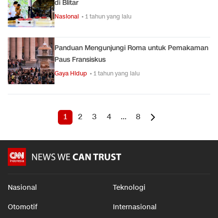
di Blitar
Nasional
• 1 tahun yang lalu
Panduan Mengunjungi Roma untuk Pemakaman
Paus Fransiskus
Gaya Hidup
• 1 tahun yang lalu
1
2
3
4
...
8
Nasional
Teknologi
Otomotif
Internasional