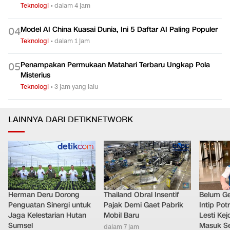
Studi: Cerita Buatan AI Dinilai Lebih Berkualitas dari Tulisan
0
3
Manusia
Teknologi
•
dalam 4 jam
Model AI China Kuasai Dunia, Ini 5 Daftar AI Paling Populer
0
4
Teknologi
•
dalam 1 jam
Penampakan Permukaan Matahari Terbaru Ungkap Pola
0
5
Misterius
Teknologi
•
3 jam yang lalu
LAINNYA DARI DETIKNETWORK
Herman Deru Dorong
Thailand Obral Insentif
Belum Ge