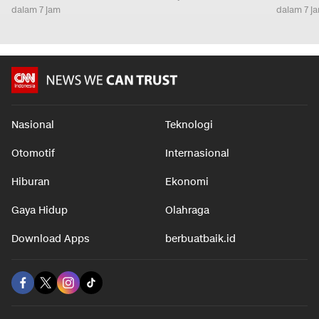
Penguatan Sinergi untuk
Pajak Demi Gaet Pabrik
Intip Pot
Jaga Kelestarian Hutan
Mobil Baru
Lesti Ke
Sumsel
Masuk S
dalam 7 jam
dalam 7 jam
dalam 7 j
Nasional
Teknologi
Otomotif
Internasional
Hiburan
Ekonomi
Gaya Hidup
Olahraga
Download Apps
berbuatbaik.id