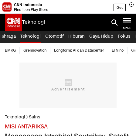
CNN Indonesia
Get
Find it on Play Store
Teknologi
MENU
lahraga
Teknologi
Otomotif
Hiburan
Gaya Hidup
Fokus
BMKG
Grennovation
Longform: AI dan Datacenter
El Nino
Ge
Teknologi
Sains
MISI ANTARIKSA