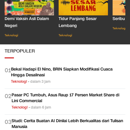
Demi Vaksin Asli Dalam
Tidur Panjang Sesar
Seribu J
Negeri
Lembang
Teknologi
Teknologi
Teknologi
TERPOPULER
Bekal Hadapi El Nino, BRIN Siapkan Modifikasi Cuaca
0
1
Hingga Desalinasi
Teknologi
•
dalam 3 jam
Pasar PC Tumbuh, Asus Raup 17 Persen Market Share di
0
2
Lini Commercial
Teknologi
•
dalam 6 jam