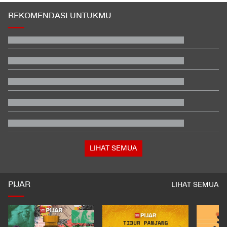
REKOMENDASI UNTUKMU
Video Mesum 'Yang Wis Yang' Banyuwangi, Pemeran Pria Jadi
Tersangka
Pegawai RSUD di Tasikmalaya yang Cibir Pasien BPJS Pilih
Resign
Iran Ancam Bikin Negara-negara Teluk Gelap Gulita
Kata Mabes TNI soal Sertifikat Pramuka Bisa Daftar TNI-Polri
Tanpa Tes
Prediksi Indonesia vs Singapura di Piala AFF 2026
Hasil FP1 Moto3 Inggris 2026: Sempat Terseok, Veda Ega
Urutan 6
LIHAT SEMUA
PIJAR
LIHAT SEMUA