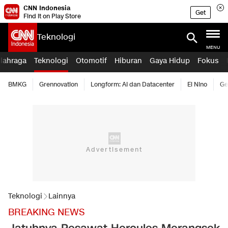
CNN Indonesia
Get
Find it on Play Store
Teknologi
MENU
lahraga
Teknologi
Otomotif
Hiburan
Gaya Hidup
Fokus
BMKG
Grennovation
Longform: AI dan Datacenter
El Nino
Ge
Teknologi
Lainnya
BREAKING NEWS