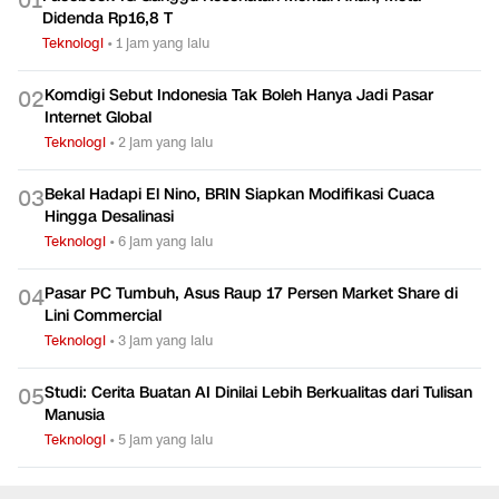
0
1
Didenda Rp16,8 T
Teknologi
•
1 jam yang lalu
Komdigi Sebut Indonesia Tak Boleh Hanya Jadi Pasar
0
2
Internet Global
Teknologi
•
2 jam yang lalu
Bekal Hadapi El Nino, BRIN Siapkan Modifikasi Cuaca
0
3
Hingga Desalinasi
Teknologi
•
6 jam yang lalu
Pasar PC Tumbuh, Asus Raup 17 Persen Market Share di
0
4
Lini Commercial
Teknologi
•
3 jam yang lalu
Studi: Cerita Buatan AI Dinilai Lebih Berkualitas dari Tulisan
0
5
Manusia
Teknologi
•
5 jam yang lalu