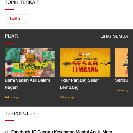
TOPIK TERKAIT
twitter
PIJAR
LIHAT SEMUA
Demi Vaksin Asli Dalam
Tidur Panjang Sesar
Seribu J
Negeri
Lembang
Teknologi
Teknologi
Teknologi
TERPOPULER
Facebook-IG Ganggu Kesehatan Mental Anak, Meta