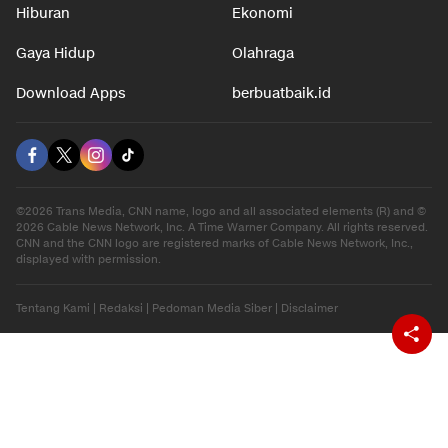
Hiburan
Ekonomi
Gaya Hidup
Olahraga
Download Apps
berbuatbaik.id
©2026 Trans Media, CNN name, logo and all associated elements (R) and ©
2026 Cable News Network, Inc. A Time Warner Company. All rights reserved.
CNN and the CNN logo are registered marks of Cable News Network, Inc.,
displayed with permission.
Tentang Kami
|
Redaksi
|
Pedoman Media Siber
|
Disclaimer