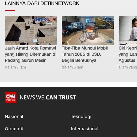
LAINNYA DARI DETIKNETWORK
Jauh Amat! Kota Romawi
Tiba-Tiba Muncul Mobil
Ciri Kep
yang Hilang Ditemukan di
Tahun 1885 di BSD,
yang Lahi
Padang Gurun Mesir
Begini Bentuknya
Agustus
dalam 7 jam
dalam 6 jam
1 jam yang
Nasional
Teknologi
Otomotif
Internasional