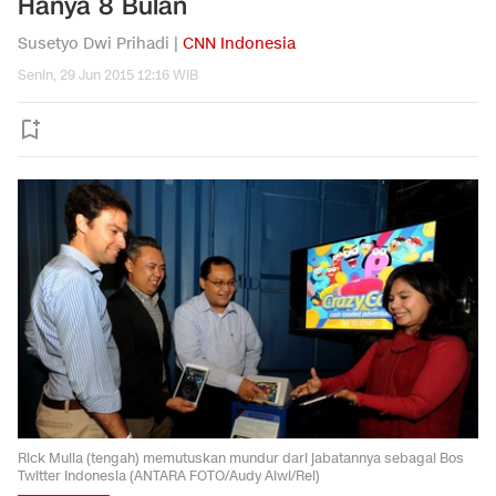
Hanya 8 Bulan
Susetyo Dwi Prihadi |
CNN Indonesia
Senin, 29 Jun 2015 12:16 WIB
Rick Mulia (tengah) memutuskan mundur dari jabatannya sebagai Bos
Twitter Indonesia (ANTARA FOTO/Audy Alwi/Rei)