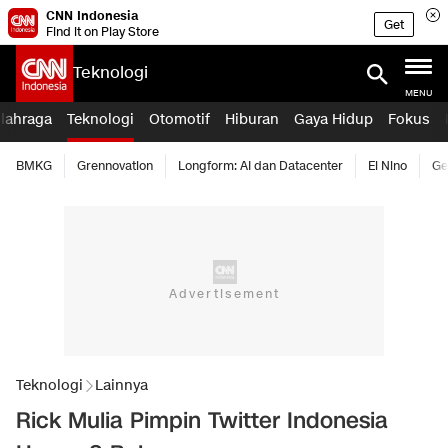
CNN Indonesia
Get
Find it on Play Store
Teknologi
MENU
lahraga
Teknologi
Otomotif
Hiburan
Gaya Hidup
Fokus
BMKG
Grennovation
Longform: AI dan Datacenter
El Nino
Ge
Teknologi
Lainnya
Rick Mulia Pimpin Twitter Indonesia