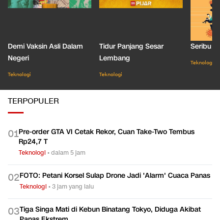
PIJAR
LIHAT SEMUA
Demi Vaksin Asli Dalam
Tidur Panjang Sesar
Seribu J
Negeri
Lembang
Teknologi
Teknologi
Teknologi
TERPOPULER
Pre-order GTA VI Cetak Rekor, Cuan Take-Two Tembus
0
1
Rp24,7 T
Teknologi
•
dalam 5 jam