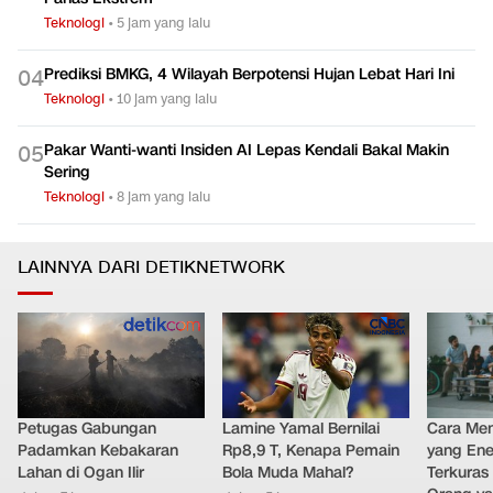
FOTO: Petani Korsel Sulap Drone Jadi 'Alarm' Cuaca Panas
0
2
Teknologi
•
3 jam yang lalu
Tiga Singa Mati di Kebun Binatang Tokyo, Diduga Akibat
0
3
Panas Ekstrem
Teknologi
•
5 jam yang lalu
Prediksi BMKG, 4 Wilayah Berpotensi Hujan Lebat Hari Ini
0
4
Teknologi
•
10 jam yang lalu
Pakar Wanti-wanti Insiden AI Lepas Kendali Bakal Makin
0
5
Sering
Teknologi
•
8 jam yang lalu
LAINNYA DARI DETIKNETWORK