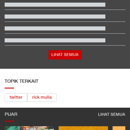
Kemenkes Ungkap Almarhum Yurizal Pasien BPJS Tunggu 8
Jam di IGD RSCM
Video Mesum 'Yang Wis Yang' Banyuwangi, Pemeran Pria Jadi
Tersangka
Jenderal Tertinggi AS Disebut Mulai Cari Cara Sudahi Perang
Iran
Berada dalam Satu Negara, Apa Beda Pasukan Houthi & Militer
Yaman?
Hasil Kualifikasi MotoGP Inggris: Martin Tercepat, Marquez
Selamat
LIHAT SEMUA
TOPIK TERKAIT
twitter
rick mulia