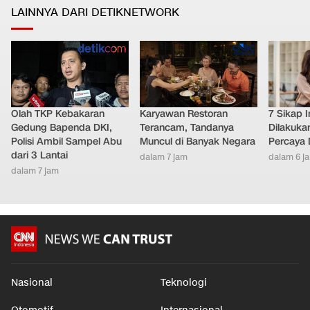
LAINNYA DARI DETIKNETWORK
Olah TKP Kebakaran
Karyawan Restoran
7 Sikap I
Gedung Bapenda DKI,
Terancam, Tandanya
Dilakuka
Polisi Ambil Sampel Abu
Muncul di Banyak Negara
Percaya D
dari 3 Lantai
dalam 7 jam
dalam 6 j
dalam 7 jam
Nasional
Teknologi