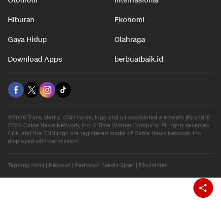
Otomotif
Internasional
Hiburan
Ekonomi
Gaya Hidup
Olahraga
Download Apps
berbuatbaik.id
©2026 Trans Media, CNN name, logo and all associated elements (R) and ©
2026 Cable News Network, Inc. A Time Warner Company. All rights reserved.
CNN and the CNN logo are registered marks of Cable News Network, Inc.,
displayed with permission.
Tentang Kami
|
Redaksi
|
Pedoman Media Siber
|
Disclaimer