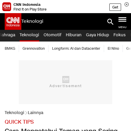
CNN Indonesia
Get
Find it on Play Store
Teknologi
MENU
lahraga
Teknologi
Otomotif
Hiburan
Gaya Hidup
Fokus
BMKG
Grennovation
Longform: AI dan Datacenter
El Nino
Ge
Teknologi
Lainnya
QUICK TIPS