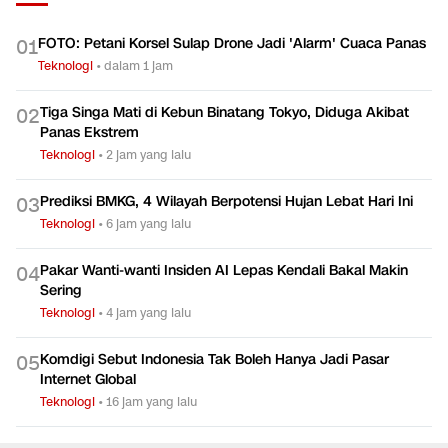
FOTO: Petani Korsel Sulap Drone Jadi 'Alarm' Cuaca Panas
0
1
Teknologi
•
dalam 1 jam
Tiga Singa Mati di Kebun Binatang Tokyo, Diduga Akibat
0
2
Panas Ekstrem
Teknologi
•
2 jam yang lalu
Prediksi BMKG, 4 Wilayah Berpotensi Hujan Lebat Hari Ini
0
3
Teknologi
•
6 jam yang lalu
Pakar Wanti-wanti Insiden AI Lepas Kendali Bakal Makin
0
4
Sering
Teknologi
•
4 jam yang lalu
Komdigi Sebut Indonesia Tak Boleh Hanya Jadi Pasar
0
5
Internet Global
Teknologi
•
16 jam yang lalu