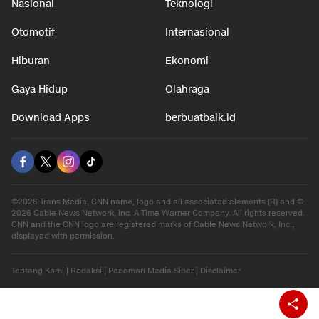
Nasional
Teknologi
Otomotif
Internasional
Hiburan
Ekonomi
Gaya Hidup
Olahraga
Download Apps
berbuatbaik.id
©2026 Trans Media, CNN name, logo and all associated elements (R) and ©
2026 Cable News Network, Inc. A Time Warner Company. All rights reserved.
CNN and the CNN logo are registered marks of Cable News Network, Inc.,
displayed with permission.
Tentang Kami
|
Redaksi
|
Pedoman Media Siber
|
Disclaimer