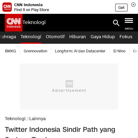
CNN Indonesia
Get
Find it on Play Store
Teknologi
MENU
lahraga
Teknologi
Otomotif
Hiburan
Gaya Hidup
Fokus
BMKG
Grennovation
Longform: AI dan Datacenter
El Nino
Ge
Teknologi
Lainnya
Twitter Indonesia Sindir Path yang