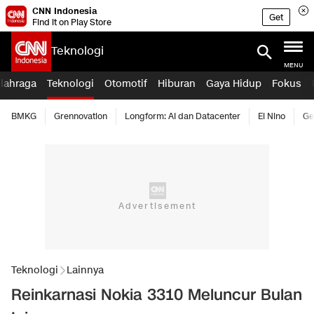
CNN Indonesia
Get
Find it on Play Store
Teknologi
MENU
lahraga
Teknologi
Otomotif
Hiburan
Gaya Hidup
Fokus
BMKG
Grennovation
Longform: AI dan Datacenter
El Nino
Ge
Teknologi
Lainnya
Reinkarnasi Nokia 3310 Meluncur Bulan