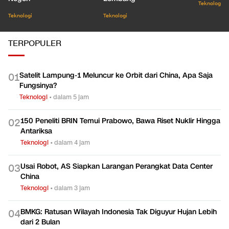
Teknologi
Teknologi
Teknologi
TERPOPULER
Satelit Lampung-1 Meluncur ke Orbit dari China, Apa Saja
0
1
Fungsinya?
Teknologi
•
dalam 5 jam
150 Peneliti BRIN Temui Prabowo, Bawa Riset Nuklir Hingga
0
2
Antariksa
Teknologi
•
dalam 4 jam
Usai Robot, AS Siapkan Larangan Perangkat Data Center
0
3
China
Teknologi
•
dalam 3 jam
BMKG: Ratusan Wilayah Indonesia Tak Diguyur Hujan Lebih
0
4
dari 2 Bulan