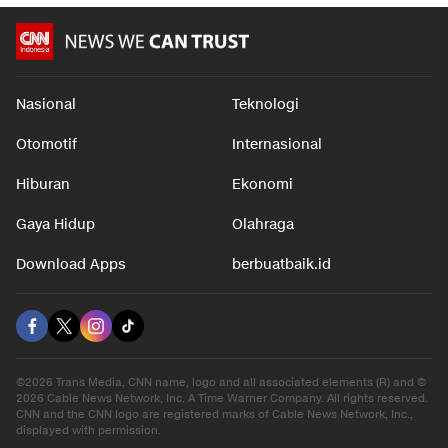
Nasional
Teknologi
Otomotif
Internasional
Hiburan
Ekonomi
Gaya Hidup
Olahraga
Download Apps
berbuatbaik.id
©2026 Trans Media, CNN name, logo and all associated elements (R) and ©
2026 Cable News Network, Inc. A Time Warner Company. All rights reserved.
CNN and the CNN logo are registered marks of Cable News Network, Inc.,
displayed with permission.