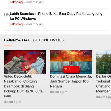
Teknologi
•
dalam 2 jam
Lebih Seamless, iPhone Bakal Bisa Copy Paste Langsung
0
5
ke PC Windows
Teknologi
•
dalam 5 jam
LAINNYA DARI DETIKNETWORK
Video Detik-detik
Dominasi China Menggila,
Daftar O
Nasabah di Cibitung
Jadi Sumber Impor 100
Terkenal 
Dirampok di Siang
Negara
Cristian
Bolong: Duit Rp 30 Juta
Member 
dalam 7 jam
Raib
dalam 6 j
dalam 7 jam