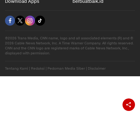
Gaya Hidup
Olahraga
Download Apps
berbuatbaik.id
©2026 Trans Media, CNN name, logo and all associated elements (R) and ©
2026 Cable News Network, Inc. A Time Warner Company. All rights reserved.
CNN and the CNN logo are registered marks of Cable News Network, Inc.,
displayed with permission.
Tentang Kami
|
Redaksi
|
Pedoman Media Siber
|
Disclaimer