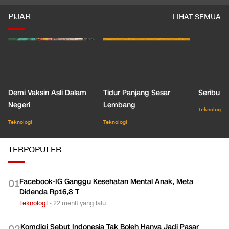
Resign
LIHAT SEMUA
PIJAR
LIHAT SEMUA
Demi Vaksin Asli Dalam
Tidur Panjang Sesar
Seribu J
Negeri
Lembang
Teknologi
Teknologi
Teknologi
TERPOPULER
Facebook-IG Ganggu Kesehatan Mental Anak, Meta
0
1