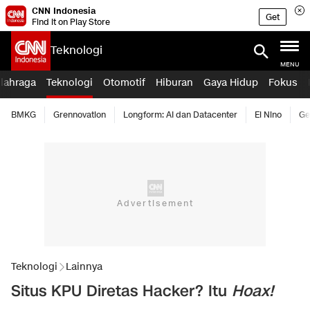
CNN Indonesia
Get
Find it on Play Store
Teknologi
MENU
lahraga
Teknologi
Otomotif
Hiburan
Gaya Hidup
Fokus
BMKG
Grennovation
Longform: AI dan Datacenter
El Nino
Ge
Teknologi
Lainnya
Situs KPU Diretas Hacker? Itu
Hoax!