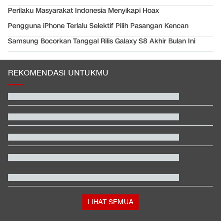
Perilaku Masyarakat Indonesia Menyikapi Hoax
Pengguna iPhone Terlalu Selektif Pilih Pasangan Kencan
Samsung Bocorkan Tanggal Rilis Galaxy S8 Akhir Bulan Ini
REKOMENDASI UNTUKMU
Rizky Ridho Blunder Lagi, Timnas Indonesia Tersingkir di Piala
AFF
Video Mesum 'Yang Wis Yang' Banyuwangi, Pemeran Pria Jadi
Tersangka
Pihak Sekolah Minta Polisi Bongkar Bunker Usai Temuan
Ratusan Senjata
Hasil Practice Moto3 Inggris 2026: Veda Ega Masuk 3 Besar
Respons Kubu Sarwendah Soal Viral Chat WA ke Ruben
tentang Obat HIV
Pegawai RSUD di Tasikmalaya yang Cibir Pasien BPJS Pilih