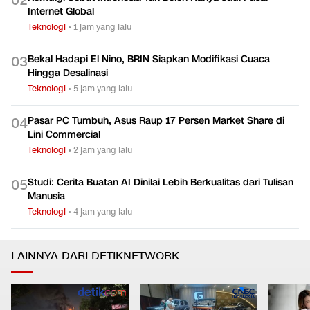
Didenda Rp16,8 T
Teknologi
•
22 menit yang lalu
Komdigi Sebut Indonesia Tak Boleh Hanya Jadi Pasar
0
2
Internet Global
Teknologi
•
1 jam yang lalu
Bekal Hadapi El Nino, BRIN Siapkan Modifikasi Cuaca
0
3
Hingga Desalinasi
Teknologi
•
5 jam yang lalu
Pasar PC Tumbuh, Asus Raup 17 Persen Market Share di
0
4
Lini Commercial
Teknologi
•
2 jam yang lalu
Studi: Cerita Buatan AI Dinilai Lebih Berkualitas dari Tulisan
0
5
Manusia
Teknologi
•
4 jam yang lalu
LAINNYA DARI DETIKNETWORK