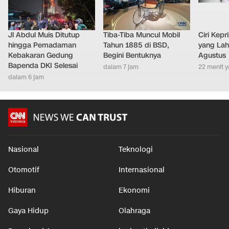
Jl Abdul Muis Ditutup
Tiba-Tiba Muncul Mobil
Ciri Kep
hingga Pemadaman
Tahun 1885 di BSD,
yang Lahi
Kebakaran Gedung
Begini Bentuknya
Agustus
Bapenda DKI Selesai
dalam 7 jam
22 menit y
dalam 6 jam
Nasional
Teknologi
Otomotif
Internasional
Hiburan
Ekonomi