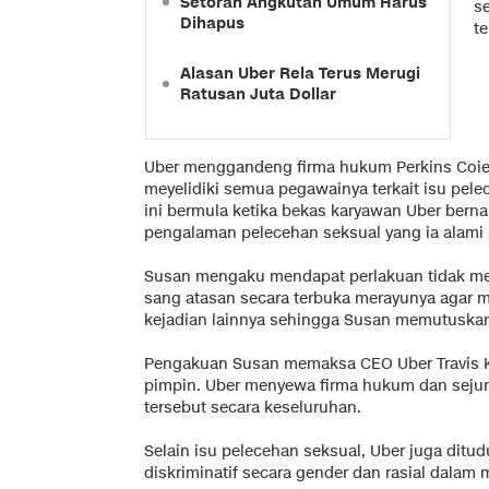
Setoran Angkutan Umum Harus
s
Dihapus
te
Alasan Uber Rela Terus Merugi
Ratusan Juta Dollar
Uber menggandeng firma hukum Perkins Coie 
meyelidiki semua pegawainya terkait isu pele
ini bermula ketika bekas karyawan Uber ber
pengalaman pelecehan seksual yang ia alami 
Susan mengaku mendapat perlakuan tidak men
sang atasan secara terbuka merayunya agar ma
kejadian lainnya sehingga Susan memutuskan 
Pengakuan Susan memaksa CEO Uber Travis K
pimpin. Uber menyewa firma hukum dan sejum
tersebut secara keseluruhan.
Selain isu pelecehan seksual, Uber juga dit
diskriminatif secara gender dan rasial dalam