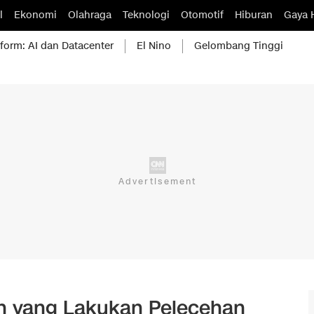
l
Ekonomi
Olahraga
Teknologi
Otomotif
Hiburan
Gaya 
form: AI dan Datacenter
El Nino
Gelombang Tinggi
n yang Lakukan Pelecehan