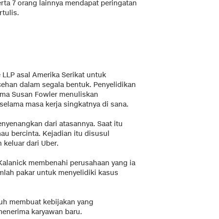
erta 7 orang lainnya mendapat peringatan
rtulis.
LLP asal Amerika Serikat untuk
cehan dalam segala bentuk. Penyelidikan
nama Susan Fowler menuliskan
selama masa kerja singkatnya di sana.
yenangkan dari atasannya. Saat itu
u bercinta. Kejadian itu disusul
keluar dari Uber.
alanick membenahi perusahaan yang ia
lah pakar untuk menyelidiki kasus
uduh membuat kebijakan yang
 menerima karyawan baru.