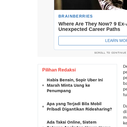
SCROLL TO CONTINUE
D
Pilihan Redaksi
p
pe
Habis Bensin, Sopir Uber Ini
b
Marah Minta Uang ke
p
Penumpang
t
Apa yang Terjadi Bila Mobil
Da
Pribadi Digantikan Ridesharing?
d
m
Ada Taksi Online, Sistem
ke