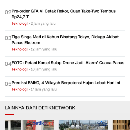
Ilmuwan Makin Lirik Hiu untuk Pertajam Prediksi Badai
0
1
Teknologi
•
dalam 4 jam
Pre-order GTA VI Cetak Rekor, Cuan Take-Two Tembus
0
2
Rp24,7 T
Teknologi
•
2 jam yang lalu
Tiga Singa Mati di Kebun Binatang Tokyo, Diduga Akibat
0
3
Panas Ekstrem
Teknologi
•
12 jam yang lalu
FOTO: Petani Korsel Sulap Drone Jadi 'Alarm' Cuaca Panas
0
4
Teknologi
•
10 jam yang lalu
Prediksi BMKG, 4 Wilayah Berpotensi Hujan Lebat Hari Ini
0
5
Teknologi
•
17 jam yang lalu
LAINNYA DARI DETIKNETWORK