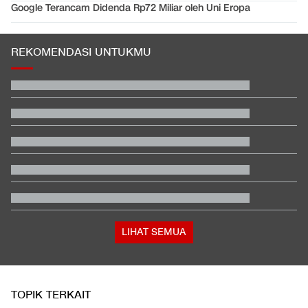
Google Terancam Didenda Rp72 Miliar oleh Uni Eropa
REKOMENDASI UNTUKMU
Hashim Djojohadikusumo Kukuhkan 20 Ormas Baru Kawal
Program Pemerintah
Video Mesum 'Yang Wis Yang' Banyuwangi, Pemeran Pria Jadi
Tersangka
Reaksi Amorim usai AC Milan Kalah Telak dari Chelsea di GBK
Berada dalam Satu Negara, Apa Beda Pasukan Houthi & Militer
Yaman?
Ayah Messi Meninggal Dunia di Usia 68 Tahun
Janji Erick Thohir usai Timnas Indonesia Tersingkir di Piala AFF
2026
LIHAT SEMUA