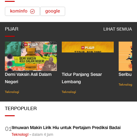
TOPIK TERKAIT
kominfo
google
PIJAR
LIHAT SEMUA
Demi Vaksin Asli Dalam
Tidur Panjang Sesar
Seribu J
Negeri
Lembang
Teknologi
Teknologi
Teknologi
TERPOPULER