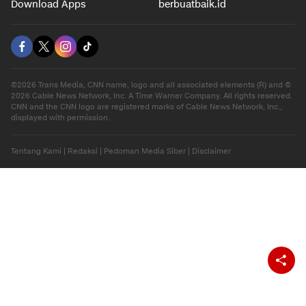
Gaya Hidup
Olahraga
Download Apps
berbuatbaik.id
©2026 Trans Media, CNN name, logo and all associated elements (R) and ©
2026 Cable News Network, Inc. A Time Warner Company. All rights reserved.
CNN and the CNN logo are registered marks of Cable News Network, Inc.,
displayed with permission.
Tentang Kami
|
Redaksi
|
Pedoman Media Siber
|
Disclaimer