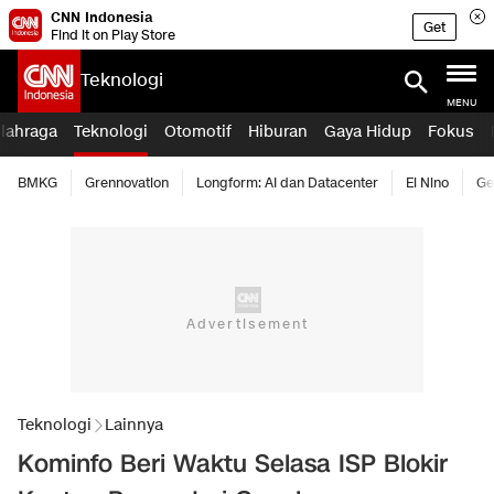
CNN Indonesia
Get
Find it on Play Store
Teknologi
MENU
lahraga
Teknologi
Otomotif
Hiburan
Gaya Hidup
Fokus
BMKG
Grennovation
Longform: AI dan Datacenter
El Nino
Ge
Teknologi
Lainnya
Kominfo Beri Waktu Selasa ISP Blokir