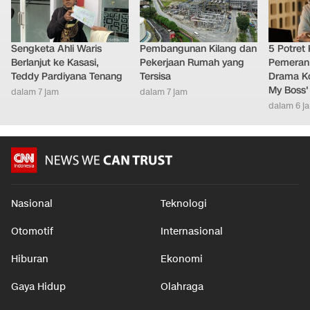
Sengketa Ahli Waris
Pembangunan Kilang dan
5 Potret
Berlanjut ke Kasasi,
Pekerjaan Rumah yang
Pemeran
Teddy Pardiyana Tenang
Tersisa
Drama Ko
My Boss'
dalam 7 jam
dalam 7 jam
dalam 6 j
Nasional
Teknologi
Otomotif
Internasional
Hiburan
Ekonomi