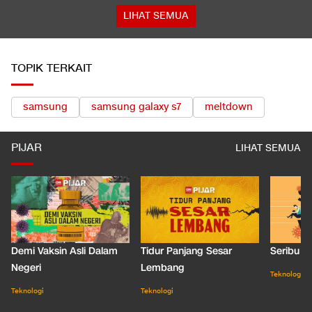
LIHAT SEMUA
TOPIK TERKAIT
samsung
samsung galaxy s7
meltdown
PIJAR
LIHAT SEMUA
Demi Vaksin Asli Dalam
Tidur Panjang Sesar
Seribu J
Negeri
Lembang
Teknologi
Teknologi
Teknologi