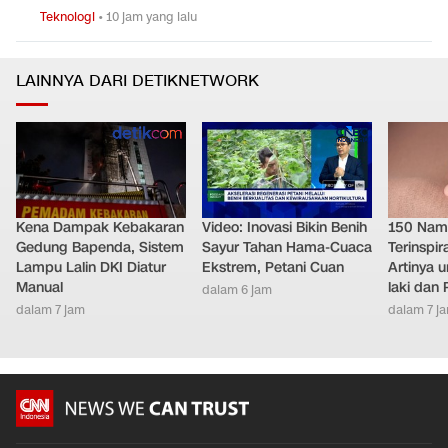
Teknologi
•
10 jam yang lalu
LAINNYA DARI DETIKNETWORK
Kena Dampak Kebakaran
Video: Inovasi Bikin Benih
150 Nam
Gedung Bapenda, Sistem
Sayur Tahan Hama-Cuaca
Terinspir
Lampu Lalin DKI Diatur
Ekstrem, Petani Cuan
Artinya 
Manual
laki dan
dalam 6 jam
dalam 7 jam
dalam 7 j