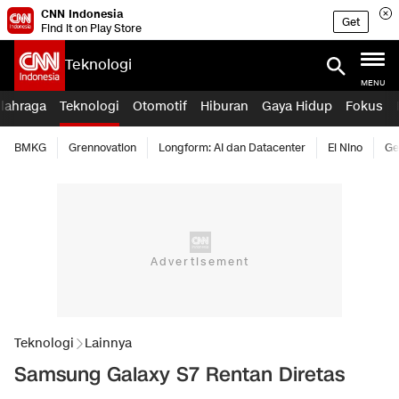
CNN Indonesia
Get
Find it on Play Store
Teknologi
MENU
lahraga
Teknologi
Otomotif
Hiburan
Gaya Hidup
Fokus
BMKG
Grennovation
Longform: AI dan Datacenter
El Nino
Ge
Teknologi
Lainnya
Samsung Galaxy S7 Rentan Diretas