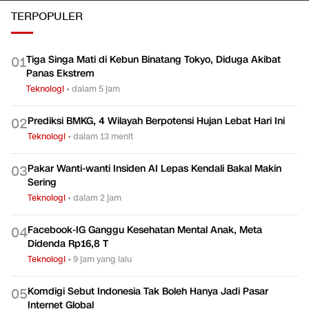
TERPOPULER
Tiga Singa Mati di Kebun Binatang Tokyo, Diduga Akibat
0
1
Panas Ekstrem
Teknologi
•
dalam 5 jam
Prediksi BMKG, 4 Wilayah Berpotensi Hujan Lebat Hari Ini
0
2
Teknologi
•
dalam 13 menit
Pakar Wanti-wanti Insiden AI Lepas Kendali Bakal Makin
0
3
Sering
Teknologi
•
dalam 2 jam
Facebook-IG Ganggu Kesehatan Mental Anak, Meta
0
4
Didenda Rp16,8 T
Teknologi
•
9 jam yang lalu
Komdigi Sebut Indonesia Tak Boleh Hanya Jadi Pasar
0
5
Internet Global