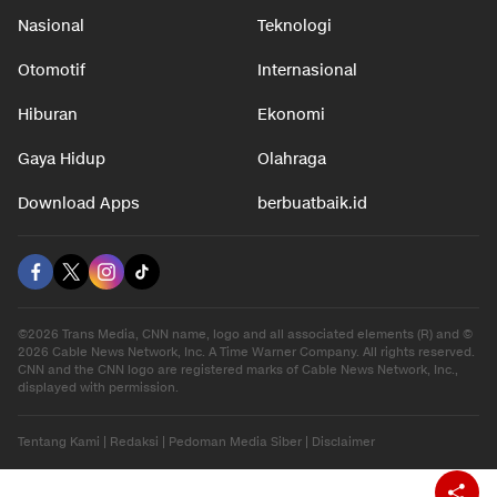
Nasional
Teknologi
Otomotif
Internasional
Hiburan
Ekonomi
Gaya Hidup
Olahraga
Download Apps
berbuatbaik.id
©2026 Trans Media, CNN name, logo and all associated elements (R) and ©
2026 Cable News Network, Inc. A Time Warner Company. All rights reserved.
CNN and the CNN logo are registered marks of Cable News Network, Inc.,
displayed with permission.
Tentang Kami
|
Redaksi
|
Pedoman Media Siber
|
Disclaimer