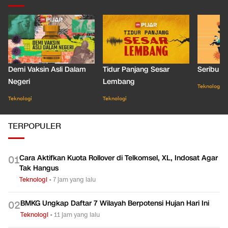
Demi Vaksin Asli Dalam
Tidur Panjang Sesar
Seribu J
Negeri
Lembang
Teknologi
Teknologi
Teknologi
TERPOPULER
Cara Aktifkan Kuota Rollover di Telkomsel, XL, Indosat Agar
0
1
Tak Hangus
Teknologi
•
7 jam yang lalu
BMKG Ungkap Daftar 7 Wilayah Berpotensi Hujan Hari Ini
0
2
Teknologi
•
11 jam yang lalu