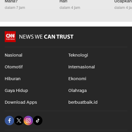
Mana?
Hari
Ucapkan 
dalam 7 jam
dalam 4 jam
dalam 4 j
Nasional
Teknologi
Otomotif
Internasional
Hiburan
Ekonomi
Gaya Hidup
Olahraga
Download Apps
berbuatbaik.id