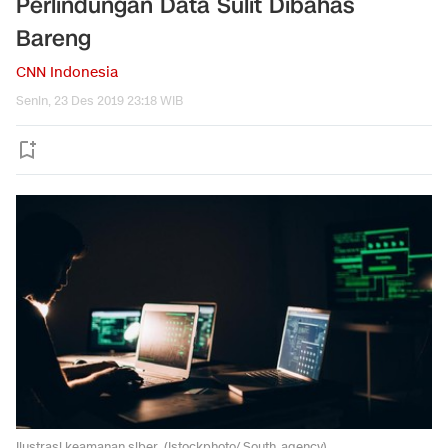
Perlindungan Data Sulit Dibahas
Bareng
CNN Indonesia
Senin, 23 Des 2019 23:18 WIB
Ilustrasi keamanan siber. (Istockphoto/ South_agency).