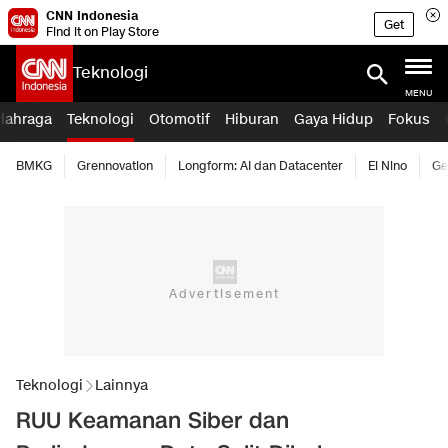
CNN Indonesia
Get
Find it on Play Store
Teknologi
MENU
lahraga
Teknologi
Otomotif
Hiburan
Gaya Hidup
Fokus
BMKG
Grennovation
Longform: AI dan Datacenter
El Nino
Ge
Teknologi
Lainnya
RUU Keamanan Siber dan