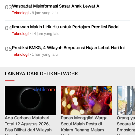
Waspada! Misinformasi Sasar Anak Lewat AI
0
3
Teknologi
•
9 jam yang lalu
Ilmuwan Makin Lirik Hiu untuk Pertajam Prediksi Badai
0
4
Teknologi
•
14 jam yang lalu
Prediksi BMKG, 4 Wilayah Berpotensi Hujan Lebat Hari Ini
0
5
Teknologi
•
1 hari yang lalu
LAINNYA DARI DETIKNETWORK
Ada Gerhana Matahari
Panas Menggila! Warga
Orang y
Total 12 Agustus 2026,
Seoul Malah Pesta di
Secara M
Bisa Dilihat dari Wilayah
Kolam Renang Malam
Emosiona