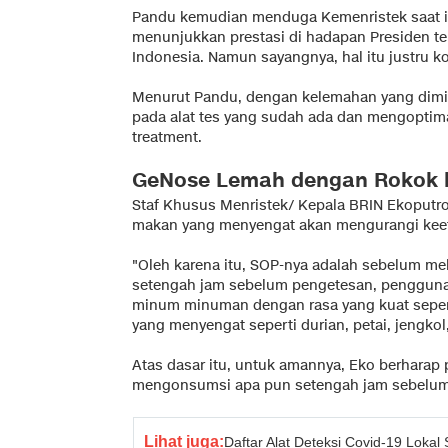
Pandu kemudian menduga Kemenristek saat in
menunjukkan prestasi di hadapan Presiden te
Indonesia. Namun sayangnya, hal itu justru ko
Menurut Pandu, dengan kelemahan yang dimili
pada alat tes yang sudah ada dan mengoptimal
treatment.
GeNose Lemah dengan Rokok h
Staf Khusus Menristek/ Kepala BRIN Ekoputr
makan yang menyengat akan mengurangi keef
"Oleh karena itu, SOP-nya adalah sebelum m
setengah jam sebelum pengetesan, pengguna 
minum minuman dengan rasa yang kuat sepert
yang menyengat seperti durian, petai, jengko
Atas dasar itu, untuk amannya, Eko berharap
mengonsumsi apa pun setengah jam sebelum 
Lihat juga:
Daftar Alat Deteksi Covid-19 Loka