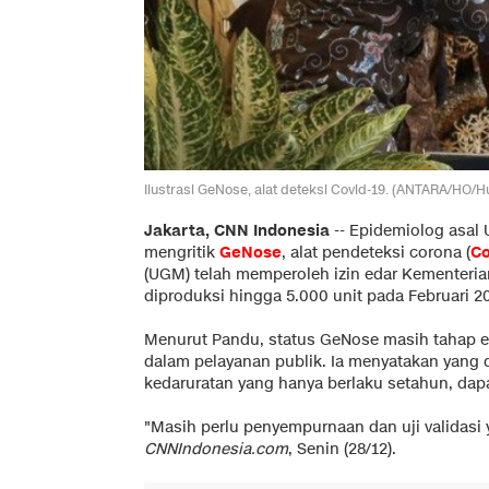
Ilustrasi GeNose, alat deteksi Covid-19. (ANTARA/HO
Jakarta, CNN Indonesia
--
Epidemiolog asal U
mengritik
GeNose
, alat pendeteksi corona (
Co
(UGM) telah memperoleh izin edar Kementeri
diproduksi hingga 5.000 unit pada Februari 2
Menurut Pandu, status GeNose masih tahap ek
dalam pelayanan publik. Ia menyatakan yang
kedaruratan yang hanya berlaku setahun, dap
"Masih perlu penyempurnaan dan uji validasi 
CNNIndonesia.com
, Senin (28/12).