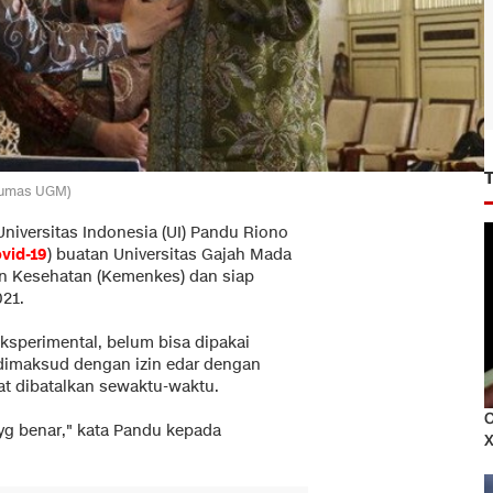
/Humas UGM)
niversitas Indonesia (UI) Pandu Riono
vid-19
) buatan Universitas Gajah Mada
an Kesehatan (Kemenkes) dan siap
021.
sperimental, belum bisa dipakai
 dimaksud dengan izin edar dengan
at dibatalkan sewaktu-waktu.
C
yg benar," kata Pandu kepada
X