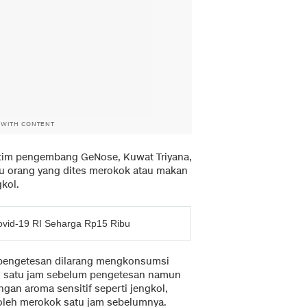
 WITH CONTENT
tim pengembang GeNose, Kuwat Triyana,
au orang yang dites merokok atau makan
kol.
ovid-19 RI Seharga Rp15 Ribu
 pengetesan dilarang mengkonsumsi
an satu jam sebelum pengetesan namun
an aroma sensitif seperti jengkol,
 boleh merokok satu jam sebelumnya.