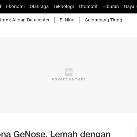
l
Ekonomi
Olahraga
Teknologi
Otomotif
Hiburan
Gaya 
form: AI dan Datacenter
El Nino
Gelombang Tinggi
orona GeNose, Lemah dengan