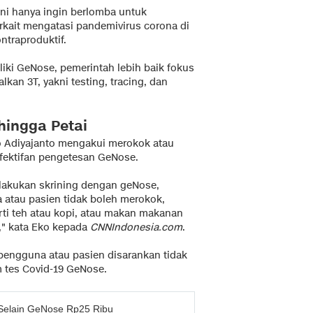
i hanya ingin berlomba untuk
rkait mengatasi pandemivirus corona di
ntraproduktif.
ki GeNose, pemerintah lebih baik fokus
kan 3T, yakni testing, tracing, dan
ingga Petai
o Adiyajanto mengakui merokok atau
ektifan pengetesan GeNose.
elakukan skrining dengan geNose,
atau pasien tidak boleh merokok,
i teh atau kopi, atau makan makanan
l," kata Eko kepada
CNNIndonesia.com
.
 pengguna atau pasien disarankan tidak
tes Covid-19 GeNose.
l Selain GeNose Rp25 Ribu