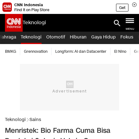
CNN Indonesia
Get
Find it on Play Store
Teknologi
MENU
lahraga
Teknologi
Otomotif
Hiburan
Gaya Hidup
Fokus
BMKG
Grennovation
Longform: AI dan Datacenter
El Nino
Ge
Teknologi
Sains
Menristek: Bio Farma Cuma Bisa