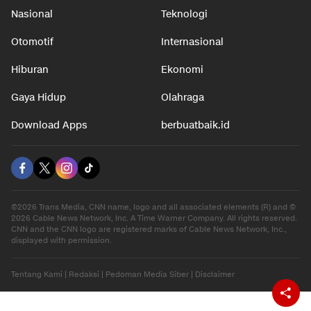
Nasional
Teknologi
Otomotif
Internasional
Hiburan
Ekonomi
Gaya Hidup
Olahraga
Download Apps
berbuatbaik.id
©2026 Trans Media, CNN name, logo and all associated elements (R) and ©
2026 Cable News Network, Inc. A Time Warner Company. All rights reserved.
CNN and the CNN logo are registered marks of Cable News Network, Inc.,
displayed with permission.
Tentang Kami
|
Redaksi
|
Pedoman Media Siber
|
Disclaimer