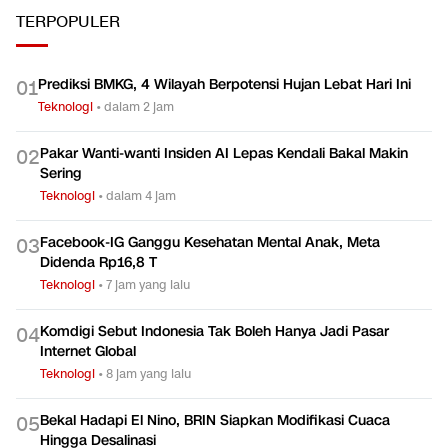
TERPOPULER
Prediksi BMKG, 4 Wilayah Berpotensi Hujan Lebat Hari Ini
0
1
Teknologi
•
dalam 2 jam
Pakar Wanti-wanti Insiden AI Lepas Kendali Bakal Makin
0
2
Sering
Teknologi
•
dalam 4 jam
Facebook-IG Ganggu Kesehatan Mental Anak, Meta
0
3
Didenda Rp16,8 T
Teknologi
•
7 jam yang lalu
Komdigi Sebut Indonesia Tak Boleh Hanya Jadi Pasar
0
4
Internet Global
Teknologi
•
8 jam yang lalu
Bekal Hadapi El Nino, BRIN Siapkan Modifikasi Cuaca
0
5
Hingga Desalinasi