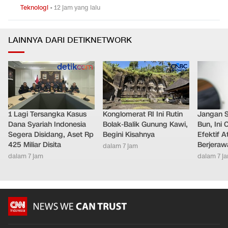
Teknologi
•
12 jam yang lalu
LAINNYA DARI DETIKNETWORK
1 Lagi Tersangka Kasus
Konglomerat RI Ini Rutin
Jangan 
Dana Syariah Indonesia
Bolak-Balik Gunung Kawi,
Bun, Ini
Segera Disidang, Aset Rp
Begini Kisahnya
Efektif A
425 Miliar Disita
Berjeraw
dalam 7 jam
dalam 7 jam
dalam 7 j