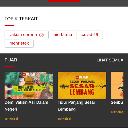
TOPIK TERKAIT
vaksin corona
bio farma
covid-19
menristek
PIJAR
LIHAT SEMUA
Demi Vaksin Asli Dalam
Tidur Panjang Sesar
Seribu J
Negeri
Lembang
Teknologi
Teknologi
Teknologi