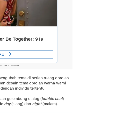
 WITH CONTENT
mengubah tema di setiap ruang obrolan
apan desain tema obrolan warna-warni
 dengan individu tertentu.
 dan gelembung dialog (
bubble chat
)
ode
day
(siang) dan
night
(malam).