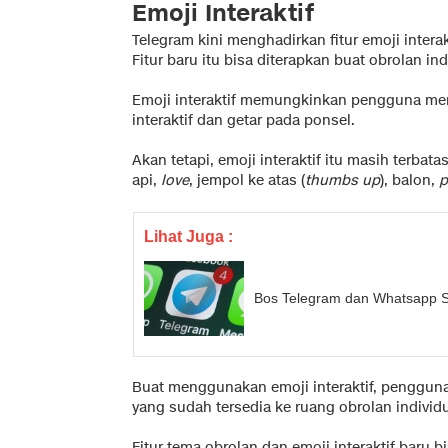
Emoji Interaktif
Telegram kini menghadirkan fitur emoji intera
Fitur baru itu bisa diterapkan buat obrolan ind
Emoji interaktif memungkinkan pengguna men
interaktif dan getar pada ponsel.
Akan tetapi, emoji interaktif itu masih terba
api,
love
, jempol ke atas (
thumbs up
), balon,
p
Lihat Juga :
Bos Telegram dan Whatsapp S
Buat menggunakan emoji interaktif, pengguna
yang sudah tersedia ke ruang obrolan individu
Fitur tema obrolan dan emoji interaktif baru 