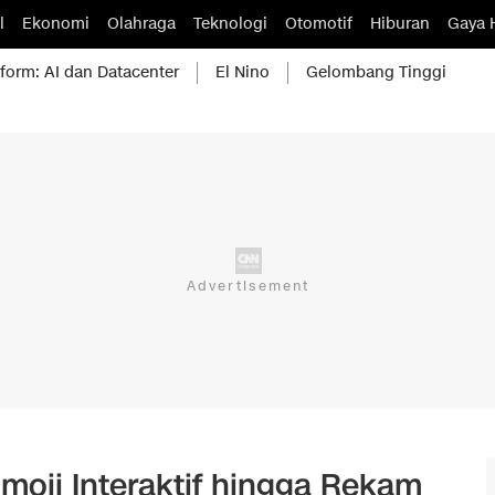
l
Ekonomi
Olahraga
Teknologi
Otomotif
Hiburan
Gaya 
form: AI dan Datacenter
El Nino
Gelombang Tinggi
Emoji Interaktif hingga Rekam