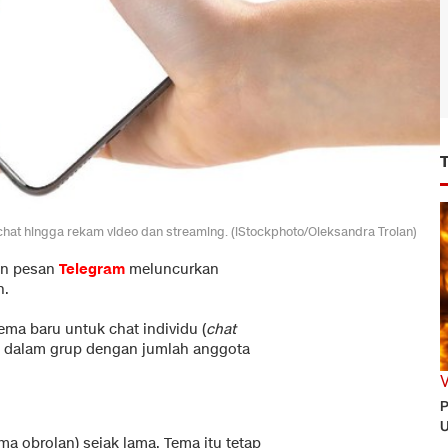
chat hingga rekam video dan streaming. (iStockphoto/Oleksandra Troian)
an pesan
Telegram
meluncurkan
n.
ema baru untuk chat individu (
chat
eipt dalam grup dengan jumlah anggota
P
U
ma obrolan) sejak lama. Tema itu tetap