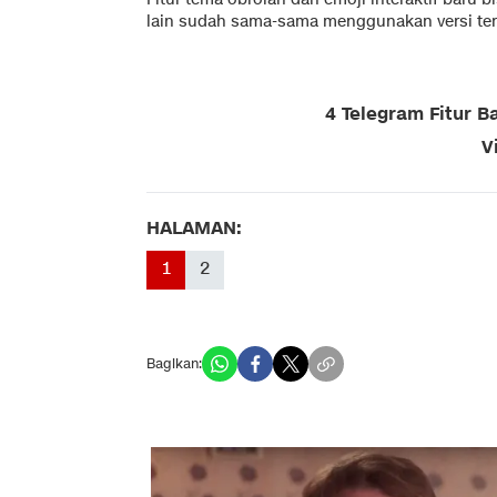
lain sudah sama-sama menggunakan versi terb
4 Telegram Fitur B
V
HALAMAN:
1
2
Bagikan: