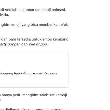
ktif setelah meluncurkan emoji animasi.
ividu.
girim emoji yang bisa memberikan efek
tas dan baru tersedia untuk emoji kembang
arty popper
, dan
pile of poo
.
inggung Apple-Google soal Pegasus
 hanya perlu mengirim salah satu emoji
.
bisa dinikmati jika pengguna dan orang