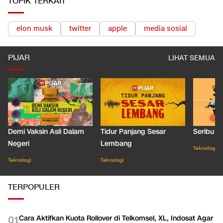
TOPIK TERKAIT
elon musk
twitter
apple
media sosial
PIJAR
LIHAT SEMUA
Demi Vaksin Asli Dalam
Tidur Panjang Sesar
Seribu J
Negeri
Lembang
Teknologi
Teknologi
Teknologi
TERPOPULER
Cara Aktifkan Kuota Rollover di Telkomsel, XL, Indosat Agar
0
1