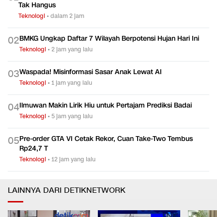
Tak Hangus
Teknologi
•
dalam 2 jam
BMKG Ungkap Daftar 7 Wilayah Berpotensi Hujan Hari Ini
0
2
Teknologi
•
2 jam yang lalu
Waspada! Misinformasi Sasar Anak Lewat AI
0
3
Teknologi
•
1 jam yang lalu
Ilmuwan Makin Lirik Hiu untuk Pertajam Prediksi Badai
0
4
Teknologi
•
5 jam yang lalu
Pre-order GTA VI Cetak Rekor, Cuan Take-Two Tembus
0
5
Rp24,7 T
Teknologi
•
12 jam yang lalu
LAINNYA DARI DETIKNETWORK