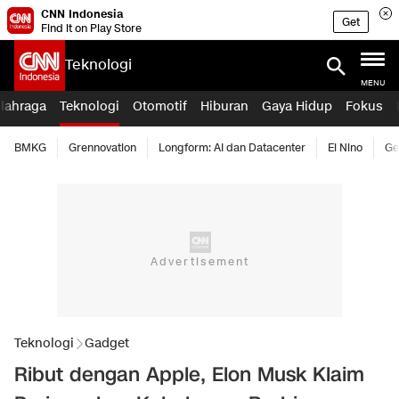
CNN Indonesia
Get
Find it on Play Store
Teknologi
MENU
lahraga
Teknologi
Otomotif
Hiburan
Gaya Hidup
Fokus
BMKG
Grennovation
Longform: AI dan Datacenter
El Nino
Ge
Teknologi
Gadget
Ribut dengan Apple, Elon Musk Klaim