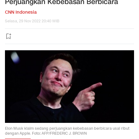
Perjuangkan Kebebasan Berbicara
CNN Indonesia
Selasa, 29 Nov 2022 20:40 WIB
Elon Musk klaim sedang perjuangkan kebebasan berbicara usai ribut
dengan Apple. Foto: AFP/FREDERIC J. BROWN