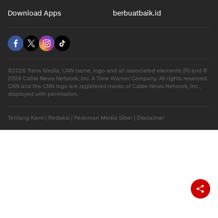
Download Apps
berbuatbaik.id
©2026 Trans Media, CNN name, logo and all associated elements (R) and ©
2026 Cable News Network, Inc. A Time Warner Company. All rights reserved.
CNN and the CNN logo are registered marks of Cable News Network, Inc.,
displayed with permission.
Tentang Kami
|
Redaksi
|
Pedoman Media Siber
|
Disclaimer