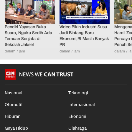
Pendiri Yayasan Buka
Video:Bikin Industri Susu
Mengenal
Suara, Ngaku Sedih Ada
Jadi Bintang Baru
Hamil Zo
Temuan Senjata di
Ekonomi,RI Masih Banyak
Percaya 
Sekolah Jaksel
PR
Penuh S
dalam 7 jam
dalam 7 jam
dalam 7 j
Nasional
Teknologi
Otomotif
Internasional
Hiburan
Ekonomi
Gaya Hidup
Olahraga