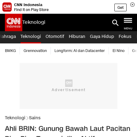
CNN Indonesia
Get
Find it on Play Store
Teknologi
MENU
lahraga
Teknologi
Otomotif
Hiburan
Gaya Hidup
Fokus
BMKG
Grennovation
Longform: AI dan Datacenter
El Nino
Ge
Teknologi
Sains
Ahli BRIN: Gunung Bawah Laut Pacitan