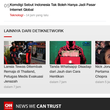
Komdigi Sebut Indonesia Tak Boleh Hanya Jadi Pasar
0
5
Internet Global
Teknologi
•
14 jam yang lalu
LAINNYA DARI DETIKNETWORK
Lansia Tewas Ditembak
Tanda Whatsapp Disadap
Nick Jon
Remaja di Thailand,
dari Jauh dan Cara
Pertama 
Petugas Medis Evakuasi
Hentikan
Chopra
Jenazah
dalam 7 jam
dalam 5 j
dalam 7 jam