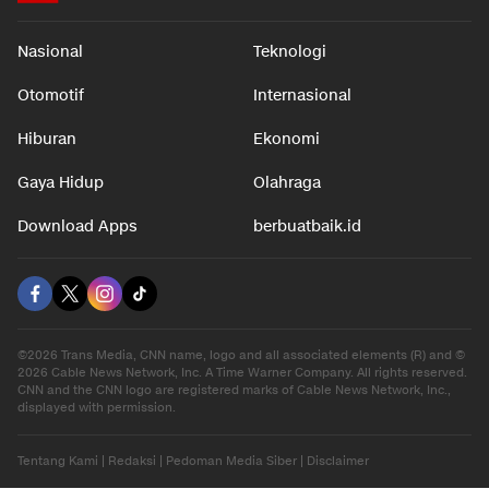
Nasional
Teknologi
Otomotif
Internasional
Hiburan
Ekonomi
Gaya Hidup
Olahraga
Download Apps
berbuatbaik.id
©2026 Trans Media, CNN name, logo and all associated elements (R) and ©
2026 Cable News Network, Inc. A Time Warner Company. All rights reserved.
CNN and the CNN logo are registered marks of Cable News Network, Inc.,
displayed with permission.
Tentang Kami
|
Redaksi
|
Pedoman Media Siber
|
Disclaimer