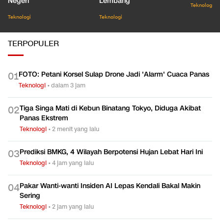
Negeri
Lembang
Teknologi
Teknologi
Teknologi
TERPOPULER
FOTO: Petani Korsel Sulap Drone Jadi 'Alarm' Cuaca Panas
0
1
Teknologi
•
dalam 3 jam
Tiga Singa Mati di Kebun Binatang Tokyo, Diduga Akibat
0
2
Panas Ekstrem
Teknologi
•
2 menit yang lalu
Prediksi BMKG, 4 Wilayah Berpotensi Hujan Lebat Hari Ini
0
3
Teknologi
•
4 jam yang lalu
Pakar Wanti-wanti Insiden AI Lepas Kendali Bakal Makin
0
4
Sering
Teknologi
•
2 jam yang lalu