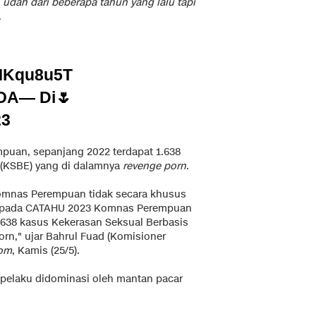
 udah dari beberapa tahun yang lalu tapi
.
EMKqu8u5T
NOA
— Di🌷
23
puan, sepanjang 2022 terdapat 1.638
 (KSBE) yang di dalamnya
revenge porn
.
omnas Perempuan tidak secara khusus
n pada CATAHU 2023 Komnas Perempuan
.638 kasus Kekerasan Seksual Berbasis
orn," ujar Bahrul Fuad (Komisioner
com
, Kamis (25/5).
, pelaku didominasi oleh mantan pacar