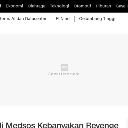
l
Ekonomi
Olahraga
Teknologi
Otomotif
Hiburan
Gaya 
form: AI dan Datacenter
El Nino
Gelombang Tinggi
di Medsos Kebanyakan Revenge