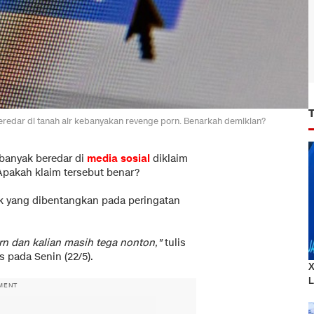
beredar di tanah air kebanyakan revenge porn. Benarkah demikian?
banyak beredar di
media sosial
diklaim
Apakah klaim tersebut benar?
k yang dibentangkan pada peringatan
rn dan kalian masih tega nonton,"
tulis
 pada Senin (22/5).
X
L
MENT