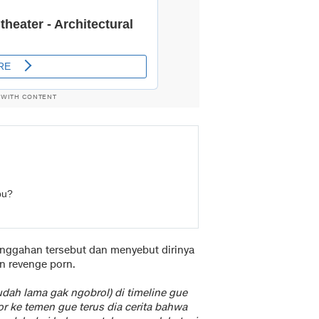
 WITH CONTENT
pu?
unggahan tersebut dan menyebut dirinya
n revenge porn.
dah lama gak ngobrol) di timeline gue
or ke temen gue terus dia cerita bahwa