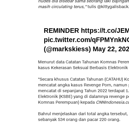
nudes dia disebar sama seorang laki bajingan
masih circulating terus,"
tulis @kittygalisback
REMINDER
https://t.co/J
pic.twitter.com/qFPMYnk
(@markskiess)
May 22, 20
Menurut data Catatan Tahunan Komnas Perem
kasus Kekerasan Seksual Berbasis Elektronik
"Secara khusus Catatan Tahunan (CATAHU) K
mencatat angka kasus Revenge Porn, namu
mencatat di sepanjang Tahun 2022 terdapat 1
Elektronik (KSBE) yang di dalamnya revenge p
Komnas Perempuan) kepada
CNNIndonesia.
Bahrul menjelaskan dari total angka tersebut
sebanyak 534 orang dan pacar 220 orang.