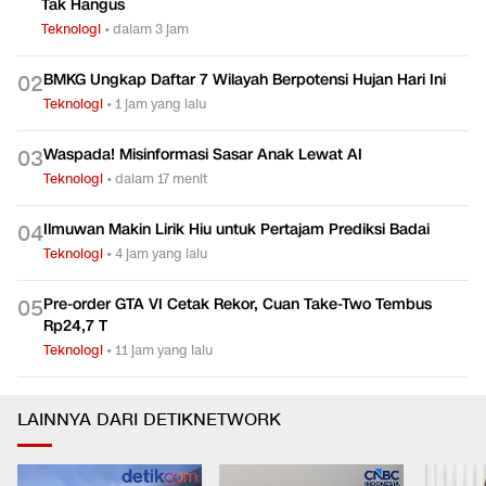
Tak Hangus
Teknologi
•
dalam 3 jam
BMKG Ungkap Daftar 7 Wilayah Berpotensi Hujan Hari Ini
0
2
Teknologi
•
1 jam yang lalu
Waspada! Misinformasi Sasar Anak Lewat AI
0
3
Teknologi
•
dalam 17 menit
Ilmuwan Makin Lirik Hiu untuk Pertajam Prediksi Badai
0
4
Teknologi
•
4 jam yang lalu
Pre-order GTA VI Cetak Rekor, Cuan Take-Two Tembus
0
5
Rp24,7 T
Teknologi
•
11 jam yang lalu
LAINNYA DARI DETIKNETWORK