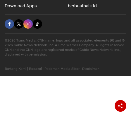
Download Apps
berbuatbaik.id
©2026 Trans Media, CNN name, logo and all associated elements (R) and ©
2026 Cable News Network, Inc. A Time Warner Company. All rights reserved.
CNN and the CNN logo are registered marks of Cable News Network, Inc.,
displayed with permission.
Tentang Kami
|
Redaksi
|
Pedoman Media Siber
|
Disclaimer