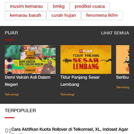
musim kemarau
bmkg
prediksi cuaca
kemarau basah
curah hujan
fenomena iklim
PIJAR
LIHAT SEMUA
Demi Vaksin Asli Dalam
Tidur Panjang Sesar
Seribu J
Negeri
Lembang
Teknologi
Teknologi
Teknologi
TERPOPULER
Cara Aktifkan Kuota Rollover di Telkomsel, XL, Indosat Agar
0
1