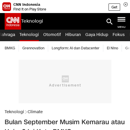
CNN Indonesia
Get
Find it on Play Store
Teknologi
MENU
lahraga
Teknologi
Otomotif
Hiburan
Gaya Hidup
Fokus
BMKG
Grennovation
Longform: AI dan Datacenter
El Nino
Ge
Teknologi
Climate
Bulan September Musim Kemarau atau