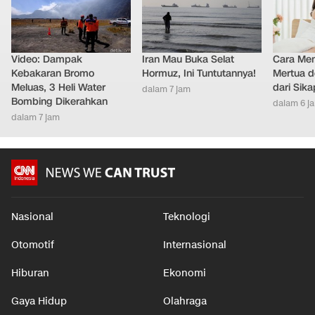
Video: Dampak
Iran Mau Buka Selat
Cara Men
Kebakaran Bromo
Hormuz, Ini Tuntutannya!
Mertua d
Meluas, 3 Heli Water
dari Sik
dalam 7 jam
Bombing Dikerahkan
dalam 6 j
dalam 7 jam
Nasional
Teknologi
Otomotif
Internasional
Hiburan
Ekonomi
Gaya Hidup
Olahraga