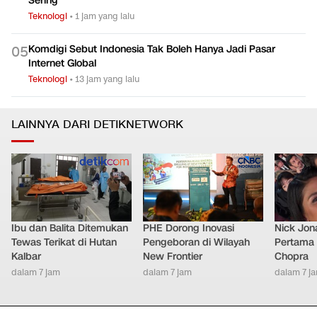
Sering
Teknologi
•
1 jam yang lalu
Komdigi Sebut Indonesia Tak Boleh Hanya Jadi Pasar
0
5
Internet Global
Teknologi
•
13 jam yang lalu
LAINNYA DARI DETIKNETWORK
Ibu dan Balita Ditemukan
PHE Dorong Inovasi
Nick Jon
Tewas Terikat di Hutan
Pengeboran di Wilayah
Pertama 
Kalbar
New Frontier
Chopra
dalam 7 jam
dalam 7 jam
dalam 7 j