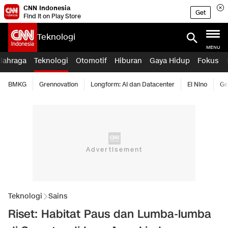
CNN Indonesia
Get
Find it on Play Store
Teknologi
MENU
lahraga
Teknologi
Otomotif
Hiburan
Gaya Hidup
Fokus
BMKG
Grennovation
Longform: AI dan Datacenter
El Nino
Ge
Teknologi
Sains
Riset: Habitat Paus dan Lumba-lumba