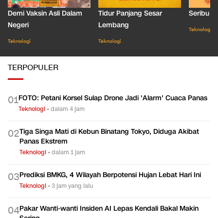
Demi Vaksin Asli Dalam
Tidur Panjang Sesar
Seribu J
Negeri
Lembang
Teknologi
Teknologi
Teknologi
TERPOPULER
FOTO: Petani Korsel Sulap Drone Jadi 'Alarm' Cuaca Panas
0
1
Teknologi
•
dalam 4 jam
Tiga Singa Mati di Kebun Binatang Tokyo, Diduga Akibat
0
2
Panas Ekstrem
Teknologi
•
dalam 1 jam
Prediksi BMKG, 4 Wilayah Berpotensi Hujan Lebat Hari Ini
0
3
Teknologi
•
3 jam yang lalu
Pakar Wanti-wanti Insiden AI Lepas Kendali Bakal Makin
0
4