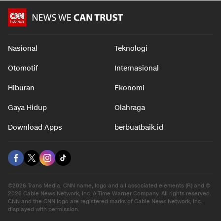
Nasional
Teknologi
Otomotif
Internasional
Hiburan
Ekonomi
Gaya Hidup
Olahraga
Download Apps
berbuatbaik.id
©2026 Trans Media, CNN name, logo and all associated elements (R) and ©
2026 Cable News Network, Inc. A Time Warner Company. All rights reserved.
CNN and the CNN logo are registered marks of Cable News Network, Inc.,
displayed with permission.