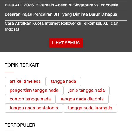
Piala AFF 2026: 2 Pemain Absen di Singapura vs Indonesia
Besaran Pajak Pencairan JHT yang Diminta Buruh Dihapus
Cara Aktifkan Kuota Internet Rollover di Telkomsel, XL, dan
Indosat
LIHAT SEMUA
TOPIK TERKAIT
artikel timeless
tangga nada
pengertian tangga nada
jenis tangga nada
contoh tangga nada
tangga nada diatonis
tangga nada pentatonis
tangga nada kromatis
TERPOPULER