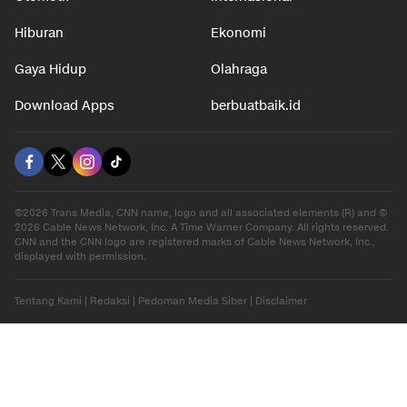
Hiburan
Ekonomi
Gaya Hidup
Olahraga
Download Apps
berbuatbaik.id
©2026 Trans Media, CNN name, logo and all associated elements (R) and ©
2026 Cable News Network, Inc. A Time Warner Company. All rights reserved.
CNN and the CNN logo are registered marks of Cable News Network, Inc.,
displayed with permission.
Tentang Kami
|
Redaksi
|
Pedoman Media Siber
|
Disclaimer