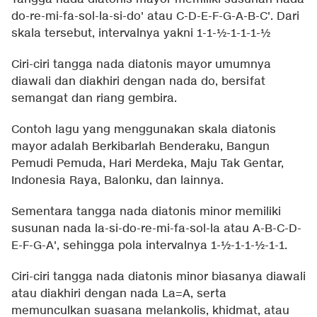
do-re-mi-fa-sol-la-si-do' atau C-D-E-F-G-A-B-C'. Dari
skala tersebut, intervalnya yakni 1-1-½-1-1-1-½
Ciri-ciri tangga nada diatonis mayor umumnya
diawali dan diakhiri dengan nada do, bersifat
semangat dan riang gembira.
Contoh lagu yang menggunakan skala diatonis
mayor adalah Berkibarlah Benderaku, Bangun
Pemudi Pemuda, Hari Merdeka, Maju Tak Gentar,
Indonesia Raya, Balonku, dan lainnya.
Sementara tangga nada diatonis minor memiliki
susunan nada la-si-do-re-mi-fa-sol-la atau A-B-C-D-
E-F-G-A', sehingga pola intervalnya 1-½-1-1-½-1-1.
Ciri-ciri tangga nada diatonis minor biasanya diawali
atau diakhiri dengan nada La=A, serta
memunculkan suasana melankolis, khidmat, atau