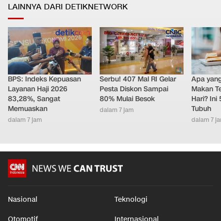
LAINNYA DARI DETIKNETWORK
BPS: Indeks Kepuasan
Serbu! 407 Mal RI Gelar
Apa yang 
Layanan Haji 2026
Pesta Diskon Sampai
Makan Te
83,28%, Sangat
80% Mulai Besok
Hari? Ini
Memuaskan
Tubuh
dalam 7 jam
dalam 7 jam
dalam 7 j
Nasional
Teknologi
Otomotif
Internasional