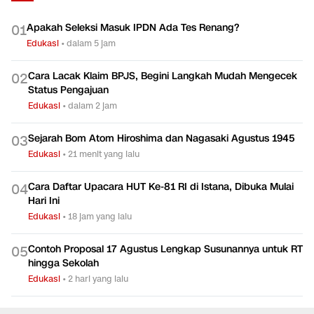
Apakah Seleksi Masuk IPDN Ada Tes Renang?
0
1
Edukasi
•
dalam 5 jam
Cara Lacak Klaim BPJS, Begini Langkah Mudah Mengecek
0
2
Status Pengajuan
Edukasi
•
dalam 2 jam
Sejarah Bom Atom Hiroshima dan Nagasaki Agustus 1945
0
3
Edukasi
•
21 menit yang lalu
Cara Daftar Upacara HUT Ke-81 RI di Istana, Dibuka Mulai
0
4
Hari Ini
Edukasi
•
18 jam yang lalu
Contoh Proposal 17 Agustus Lengkap Susunannya untuk RT
0
5
hingga Sekolah
Edukasi
•
2 hari yang lalu