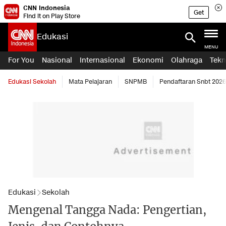
CNN Indonesia
Get
Find it on Play Store
Edukasi
MENU
For You
Nasional
Internasional
Ekonomi
Olahraga
Tekn
Edukasi Sekolah
Mata Pelajaran
SNPMB
Pendaftaran Snbt 2026
Edukasi
Sekolah
Mengenal Tangga Nada: Pengertian,