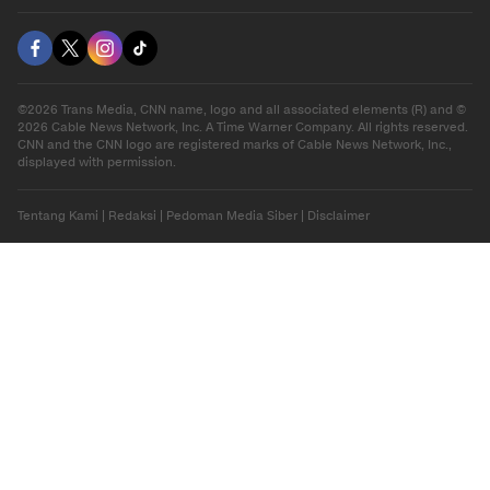
©2026 Trans Media, CNN name, logo and all associated elements (R) and ©
2026 Cable News Network, Inc. A Time Warner Company. All rights reserved.
CNN and the CNN logo are registered marks of Cable News Network, Inc.,
displayed with permission.
Tentang Kami
|
Redaksi
|
Pedoman Media Siber
|
Disclaimer