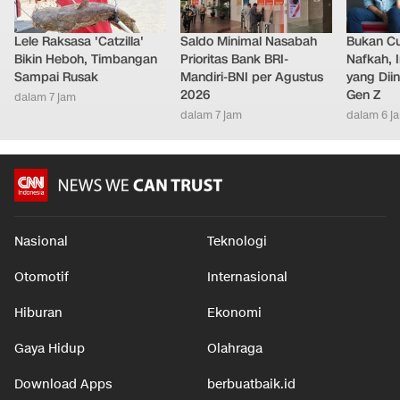
Lele Raksasa 'Catzilla'
Saldo Minimal Nasabah
Bukan C
Bikin Heboh, Timbangan
Prioritas Bank BRI-
Nafkah, 
Sampai Rusak
Mandiri-BNI per Agustus
yang Dii
2026
Gen Z
dalam 7 jam
dalam 7 jam
dalam 6 j
Nasional
Teknologi
Otomotif
Internasional
Hiburan
Ekonomi
Gaya Hidup
Olahraga
Download Apps
berbuatbaik.id