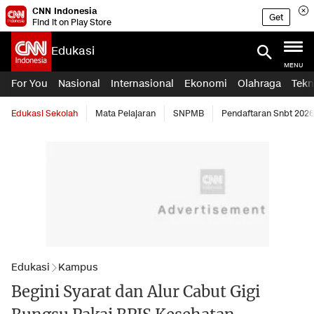
CNN Indonesia
Get
Find it on Play Store
Edukasi
MENU
For You
Nasional
Internasional
Ekonomi
Olahraga
Tekn
Edukasi Sekolah
Mata Pelajaran
SNPMB
Pendaftaran Snbt 2026
Edukasi
Kampus
Begini Syarat dan Alur Cabut Gigi