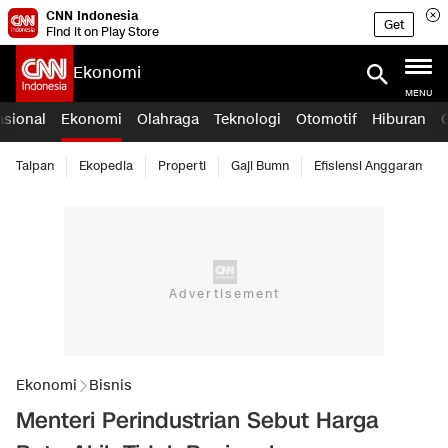
CNN Indonesia
Get
Find it on Play Store
Ekonomi
MENU
asional
Ekonomi
Olahraga
Teknologi
Otomotif
Hiburan
Taipan
Ekopedia
Properti
Gaji Bumn
Efisiensi Anggaran
Ekonomi
Bisnis
Menteri Perindustrian Sebut Harga