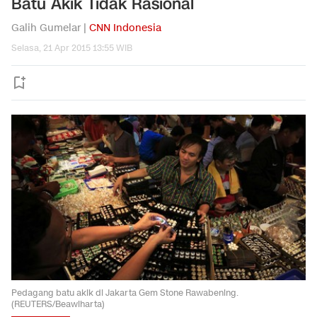
Batu Akik Tidak Rasional
Galih Gumelar |
CNN Indonesia
Selasa, 21 Apr 2015 13:55 WIB
Pedagang batu akik di Jakarta Gem Stone Rawabening.
(REUTERS/Beawiharta)