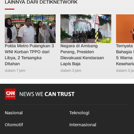
LAINNYA DARI DETIKNETWORK
Polda Metro Pulangkan 3
Negara di Ambang
Ternyata
WNI Korban TPPO dari
Perang, Presiden
Bahagia 
Libya, 2 Tersangka
Dievakuasi Kendaraan
5 Warna 
Ditahan
Lapis Baja
Kesehari
dalam 7 jam
dalam 3 jam
dalam 3 j
Nasional
Teknologi