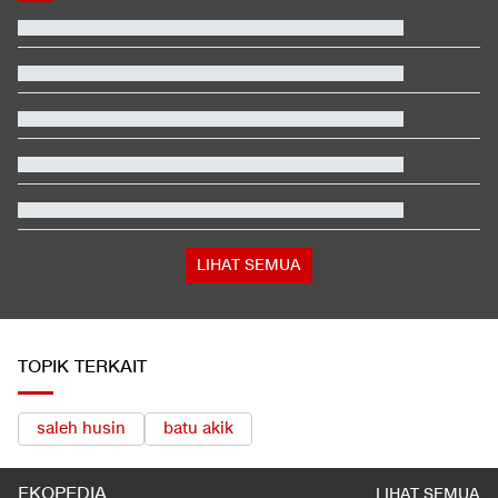
Manajer Timnas Indonesia Beber Psikologis Pemain usai Digilas
Vietnam
Fakta Menarik Penampilan Agnez Mo dan Anggun C. Sasmi di
Reacher 4
Video Mesum 'Yang Wis Yang' Banyuwangi, Pemeran Pria Jadi
Tersangka
Prabowo Panggil Menhan, Panglima, hingga 3 Kepala Staf TNI
Total 995 Senpi Ditemukan di Gedung Yayasan Sekolah Pondok
Pinang
Daftar Juara Piala Presiden usai Persebaya Bungkam Persib
LIHAT SEMUA
TOPIK TERKAIT
saleh husin
batu akik