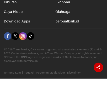
Otomotif
Internasional
Hiburan
Ekonomi
Gaya Hidup
Olahraga
Download Apps
berbuatbaik.id
©2026 Trans Media, CNN name, logo and all associated elements (R) and ©
2026 Cable News Network, Inc. A Time Warner Company. All rights reserved.
CNN and the CNN logo are registered marks of Cable News Network, Inc.,
displayed with permission.
Tentang Kami
|
Redaksi
|
Pedoman Media Siber
|
Disclaimer