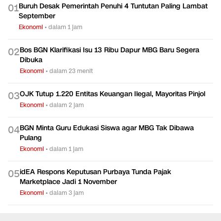
TERPOPULER
Buruh Desak Pemerintah Penuhi 4 Tuntutan Paling Lambat
0
1
September
Ekonomi
•
dalam 1 jam
Bos BGN Klarifikasi Isu 13 Ribu Dapur MBG Baru Segera
0
2
Dibuka
Ekonomi
•
dalam 23 menit
OJK Tutup 1.220 Entitas Keuangan Ilegal, Mayoritas Pinjol
0
3
Ekonomi
•
dalam 2 jam
BGN Minta Guru Edukasi Siswa agar MBG Tak Dibawa
0
4
Pulang
Ekonomi
•
dalam 1 jam
idEA Respons Keputusan Purbaya Tunda Pajak
0
5
Marketplace Jadi 1 November
Ekonomi
•
dalam 3 jam