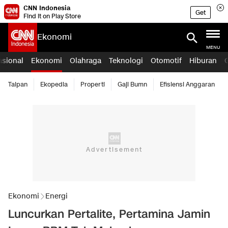
CNN Indonesia
Get
Find it on Play Store
Ekonomi
MENU
asional
Ekonomi
Olahraga
Teknologi
Otomotif
Hiburan
Taipan
Ekopedia
Properti
Gaji Bumn
Efisiensi Anggaran
Ekonomi
Energi
Luncurkan Pertalite, Pertamina Jamin