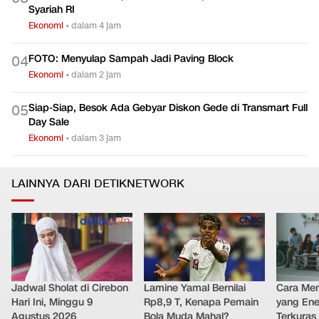
Syariah RI
Ekonomi
•
dalam 4 jam
FOTO: Menyulap Sampah Jadi Paving Block
0
4
Ekonomi
•
dalam 2 jam
Siap-Siap, Besok Ada Gebyar Diskon Gede di Transmart Full
0
5
Day Sale
Ekonomi
•
dalam 3 jam
LAINNYA DARI DETIKNETWORK
Jadwal Sholat di Cirebon
Lamine Yamal Bernilai
Cara Men
Hari Ini, Minggu 9
Rp8,9 T, Kenapa Pemain
yang Ene
Agustus 2026
Bola Muda Mahal?
Terkuras