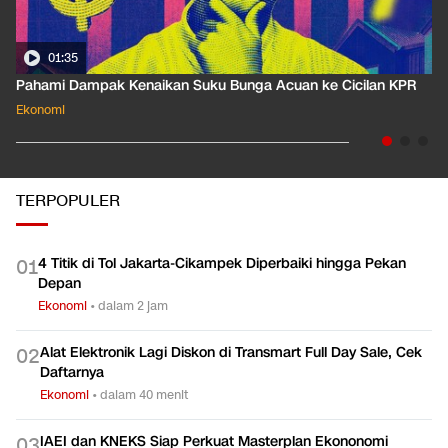
01:35
Pahami Dampak Kenaikan Suku Bunga Acuan ke Cicilan KPR
Ekonomi
TERPOPULER
4 Titik di Tol Jakarta-Cikampek Diperbaiki hingga Pekan
0
1
Depan
Ekonomi
•
dalam 2 jam
Alat Elektronik Lagi Diskon di Transmart Full Day Sale, Cek
0
2
Daftarnya
Ekonomi
•
dalam 40 menit
IAEI dan KNEKS Siap Perkuat Masterplan Ekononomi
0
3