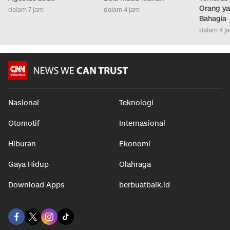
Orang ya
dalam 7 jam
dalam 4 jam
Bahagia
dalam 4 j
Nasional
Teknologi
Otomotif
Internasional
Hiburan
Ekonomi
Gaya Hidup
Olahraga
Download Apps
berbuatbaik.id