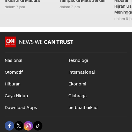
Industri di Madura
Tampak di Mata Sendiri
Hiburan h
Hijrah Us
dalam 7 jam
dalam 7 jam
Meningg
dalam 6 j
Nasional
Teknologi
Otomotif
Internasional
Hiburan
Ekonomi
Gaya Hidup
Olahraga
Download Apps
berbuatbaik.id