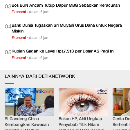
Bos BGN Ancam Tutup Dapur MBG Sebabkan Keracunan
0
3
Ekonomi
•
dalam 5 jam
Bank Dunia Tugaskan Sri Mulyani Urus Dana untuk Negara
0
4
Miskin
Ekonomi
•
dalam 3 jam
Rupiah Gagah ke Level Rp17.913 per Dolar AS Pagi Ini
0
5
Ekonomi
•
dalam 6 jam
LAINNYA DARI DETIKNETWORK
RI Gandeng China
Bukan HP, Ahli Ungkap
Cerita D
Kembangkan Kawasan
Penyebab Titik Hitam
Berhenti 