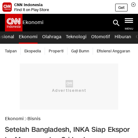
CNN Indonesia
Get
Find it on Play Store
Ekonomi
MENU
asional
Ekonomi
Olahraga
Teknologi
Otomotif
Hiburan
Taipan
Ekopedia
Properti
Gaji Bumn
Efisiensi Anggaran
Ekonomi
Bisnis
Setelah Bangladesh, INKA Siap Ekspor