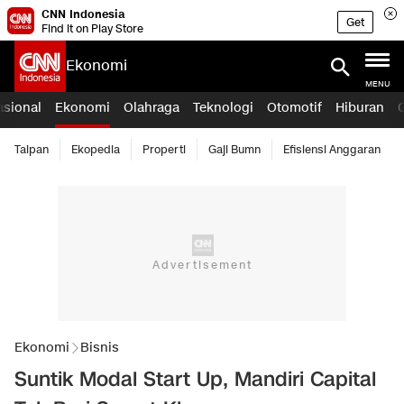
CNN Indonesia
Get
Find it on Play Store
Ekonomi
MENU
asional
Ekonomi
Olahraga
Teknologi
Otomotif
Hiburan
Taipan
Ekopedia
Properti
Gaji Bumn
Efisiensi Anggaran
Ekonomi
Bisnis
Suntik Modal Start Up, Mandiri Capital