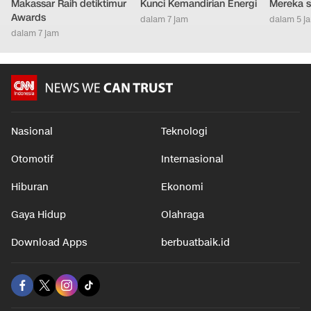
Inovasi Tata Kota
Pemboran Masif &
Cara Men
Berbasis UMKM, Pemkot
Kolaborasi Teknologi
Asli Ora
Makassar Raih detiktimur
Kunci Kemandirian Energi
Mereka s
Awards
dalam 7 jam
dalam 5 j
dalam 7 jam
Nasional
Teknologi
Otomotif
Internasional
Hiburan
Ekonomi
Gaya Hidup
Olahraga
Download Apps
berbuatbaik.id