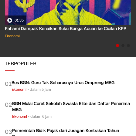
01:35
Pahami Dampak Kenaikan Suku Bunga Acuan ke Cicilan KPR
Ekonomi
TERPOPULER
Bos BGN: Guru Tak Seharusnya Urus Ompreng MBG
0
1
Ekonomi
•
dalam 5 jam
BGN Mulai Coret Sekolah Swasta Elite dari Daftar Penerima
0
2