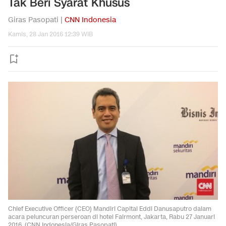
Tak Beri Syarat Khusus
Giras Pasopati |
CNN Indonesia
Kamis, 28 Jan 2016 12:39 WIB
Chief Executive Officer (CEO) Mandiri Capital Eddi Danusaputro dalam
acara peluncuran perseroan di hotel Fairmont, Jakarta, Rabu 27 Januari
2016. (CNN Indonesia/Giras Pasopati)