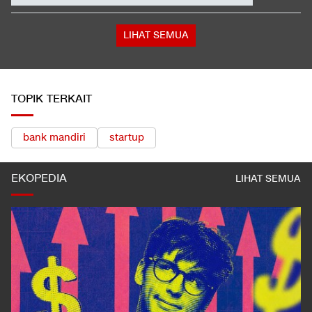
Palestina
Satelit Lampung-1 Meluncur ke Orbit dari China, Apa Saja
Fungsinya?
Insiden Jalan Raya, Direskrimum Polda Sumbar Diduga Aniaya
Pengendara
LIHAT SEMUA
TOPIK TERKAIT
bank mandiri
startup
EKOPEDIA
LIHAT SEMUA