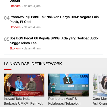
MBG
Ekonomi
•
dalam 6 jam
Pemerintah Bidik Pajak dari Juragan Kontrakan Tahun
0
3
Depan
Ekonomi
•
dalam 4 jam
Prabowo Puji Bahlil Tak Naikkan Harga BBM: Negara Lain
0
4
Panik, RI Cool
Ekonomi
•
dalam 4 jam
Bos BGN Pecat 66 Kepala SPPG, Ada yang Terlibat Judol
0
5
hingga Minta Fee
Ekonomi
•
dalam 6 jam
LAINNYA DARI DETIKNETWORK