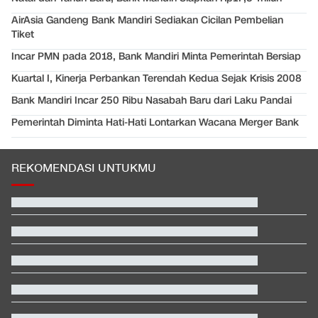
AirAsia Gandeng Bank Mandiri Sediakan Cicilan Pembelian
Tiket
Incar PMN pada 2018, Bank Mandiri Minta Pemerintah Bersiap
Kuartal I, Kinerja Perbankan Terendah Kedua Sejak Krisis 2008
Bank Mandiri Incar 250 Ribu Nasabah Baru dari Laku Pandai
Pemerintah Diminta Hati-Hati Lontarkan Wacana Merger Bank
REKOMENDASI UNTUKMU
Pelatih Vietnam Buka Suara Balas Komentar Justin Hubner Soal
Piala AFF
Video Mesum 'Yang Wis Yang' Banyuwangi, Pemeran Pria Jadi
Tersangka
Klasemen SEA V Cup Women's: Indonesia di Puncak usai Hajar
Vietnam
Aktivis Sayap Kiri Israel Serbu Kantor Partai Peneror Warga