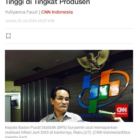
Tinggi di Tingkat Produsen
Yuliyanna Fauzi |
CNN Indonesia
Jumat, 01 Jul 2016 16:19 WIB
Kepala Badan Pusat Statistik (BPS) Suryamin usai memaparkan
realisasi inflasi Juni 2015 di kantornya, Rabu (1/7). (CNN Indonesia/Elisa
Valenta Sari)