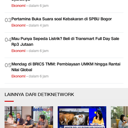
Ekonomi
•
dalam 6 jam
Pertamina Buka Suara soal Kebakaran di SPBU Bogor
0
3
Ekonomi
•
dalam 4 jam
Mau Punya Sepeda Listrik? Beli di Transmart Full Day Sale
0
4
Rp3 Jutaan
Ekonomi
•
dalam 6 jam
Mendag di BRICS TMM: Pembiayaan UMKM hingga Rantai
0
5
Nilai Global
Ekonomi
•
dalam 6 jam
LAINNYA DARI DETIKNETWORK