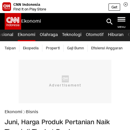
CNN Indonesia
Get
Find it on Play Store
Ekonomi
MENU
asional
Ekonomi
Olahraga
Teknologi
Otomotif
Hiburan
Taipan
Ekopedia
Properti
Gaji Bumn
Efisiensi Anggaran
Ekonomi
Bisnis
Juni, Harga Produk Pertanian Naik