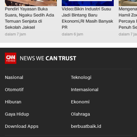
Pendiri Yayasan Buka
Video:Bikin Industri Susu
Mengenal
Suara, Ngaku Sedih Ada
Jadi Bintang Baru
Hamil Zo
Temuan Senjata di
Ekonomi,RI Masih Banyak
Percaya 
Sekolah Jaksel
PR
Penuh S
dalam 7 jam
dalam 6 jam
dalam 7 j
Nasional
Teknologi
Otomotif
Internasional
Hiburan
Ekonomi
Gaya Hidup
Olahraga
Download Apps
berbuatbaik.id