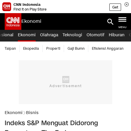
CNN Indonesia
Get
Find it on Play Store
Ekonomi
MENU
asional
Ekonomi
Olahraga
Teknologi
Otomotif
Hiburan
Taipan
Ekopedia
Properti
Gaji Bumn
Efisiensi Anggaran
Ekonomi
Bisnis
Indeks S&P Menguat Didorong