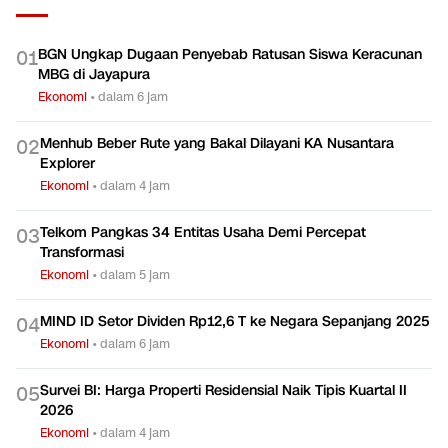
BGN Ungkap Dugaan Penyebab Ratusan Siswa Keracunan
0
1
MBG di Jayapura
Ekonomi
•
dalam 6 jam
Menhub Beber Rute yang Bakal Dilayani KA Nusantara
0
2
Explorer
Ekonomi
•
dalam 4 jam
Telkom Pangkas 34 Entitas Usaha Demi Percepat
0
3
Transformasi
Ekonomi
•
dalam 5 jam
MIND ID Setor Dividen Rp12,6 T ke Negara Sepanjang 2025
0
4
Ekonomi
•
dalam 6 jam
Survei BI: Harga Properti Residensial Naik Tipis Kuartal II
0
5
2026
Ekonomi
•
dalam 4 jam