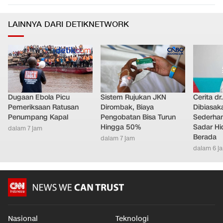
LAINNYA DARI DETIKNETWORK
Dugaan Ebola Picu
Sistem Rujukan JKN
Cerita dr
Pemeriksaan Ratusan
Dirombak, Biaya
Dibiasak
Penumpang Kapal
Pengobatan Bisa Turun
Sederhana
Hingga 50%
Sadar Hi
dalam 7 jam
Berada
dalam 7 jam
dalam 6 j
Nasional
Teknologi