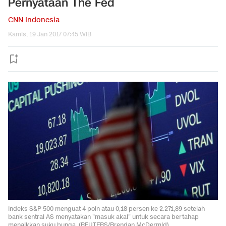
Pernyataan The Fed
CNN Indonesia
Kamis, 19 Jan 2017 07:45 WIB
Indeks S&P 500 menguat 4 poin atau 0,18 persen ke 2.271,89 setelah
bank sentral AS menyatakan "masuk akal" untuk secara bertahap
menaikkan suku bunga. (REUTERS/Brendan McDermid)