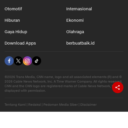
Otomotif
Internasional
Hiburan
Ekonomi
Gaya Hidup
Olahraga
Download Apps
berbuatbaik.id
©2026 Trans Media, CNN name, logo and all associated elements (R) and ©
2026 Cable News Network, Inc. A Time Warner Company. All rights reserved.
CNN and the CNN logo are registered marks of Cable News Network, Inc.,
displayed with permission.
Tentang Kami
|
Redaksi
|
Pedoman Media Siber
|
Disclaimer