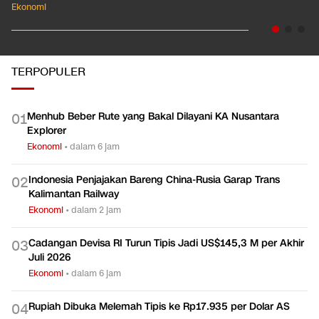
Ekonomi
TERPOPULER
Menhub Beber Rute yang Bakal Dilayani KA Nusantara
0
1
Explorer
Ekonomi
•
dalam 6 jam
Indonesia Penjajakan Bareng China-Rusia Garap Trans
0
2
Kalimantan Railway
Ekonomi
•
dalam 2 jam
Cadangan Devisa RI Turun Tipis Jadi US$145,3 M per Akhir
0
3
Juli 2026
Ekonomi
•
dalam 6 jam
Rupiah Dibuka Melemah Tipis ke Rp17.935 per Dolar AS
0
4