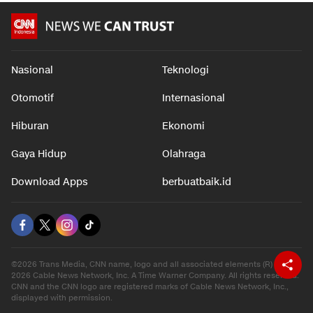
Nasional
Teknologi
Otomotif
Internasional
Hiburan
Ekonomi
Gaya Hidup
Olahraga
Download Apps
berbuatbaik.id
©2026 Trans Media, CNN name, logo and all associated elements (R) and ©
2026 Cable News Network, Inc. A Time Warner Company. All rights reserved.
CNN and the CNN logo are registered marks of Cable News Network, Inc.,
displayed with permission.