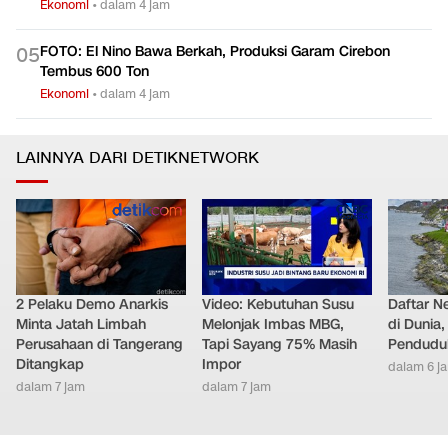
Ekonomi
•
dalam 4 jam
FOTO: El Nino Bawa Berkah, Produksi Garam Cirebon
0
5
Tembus 600 Ton
Ekonomi
•
dalam 4 jam
LAINNYA DARI DETIKNETWORK
2 Pelaku Demo Anarkis
Video: Kebutuhan Susu
Daftar N
Minta Jatah Limbah
Melonjak Imbas MBG,
di Dunia
Perusahaan di Tangerang
Tapi Sayang 75% Masih
Pendudu
Ditangkap
Impor
dalam 6 j
dalam 7 jam
dalam 7 jam