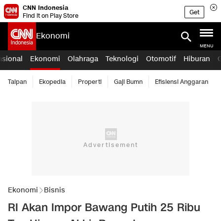
CNN Indonesia
Get
Find it on Play Store
Ekonomi
MENU
asional
Ekonomi
Olahraga
Teknologi
Otomotif
Hiburan
Taipan
Ekopedia
Properti
Gaji Bumn
Efisiensi Anggaran
Ekonomi
Bisnis
RI Akan Impor Bawang Putih 25 Ribu