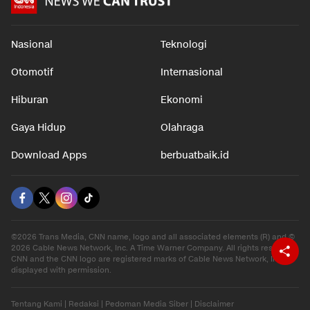
Nasional
Teknologi
Otomotif
Internasional
Hiburan
Ekonomi
Gaya Hidup
Olahraga
Download Apps
berbuatbaik.id
©2026 Trans Media, CNN name, logo and all associated elements (R) and ©
2026 Cable News Network, Inc. A Time Warner Company. All rights reserved.
CNN and the CNN logo are registered marks of Cable News Network, Inc.,
displayed with permission.
Tentang Kami
|
Redaksi
|
Pedoman Media Siber
|
Disclaimer