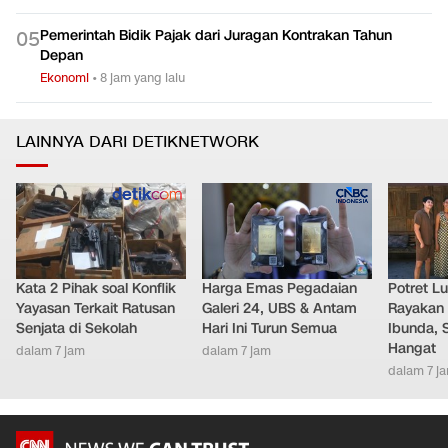
Pemerintah Bidik Pajak dari Juragan Kontrakan Tahun
0
5
Depan
Ekonomi
•
8 jam yang lalu
LAINNYA DARI DETIKNETWORK
Kata 2 Pihak soal Konflik
Harga Emas Pegadaian
Potret L
Yayasan Terkait Ratusan
Galeri 24, UBS & Antam
Rayakan 
Senjata di Sekolah
Hari Ini Turun Semua
Ibunda, 
Hangat
dalam 7 jam
dalam 7 jam
dalam 7 j