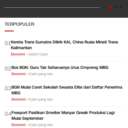
TERPOPULER
Kereta Trans Sumatra Dilirik KAI, China-Rusia Minati Trans
0
1
Kalimantan
Ekonomi
•
dalam 5 jam
Bos BGN: Guru Tak Seharusnya Urus Ompreng MBG
0
2
Ekonomi
•
6 jam yang lalu
BGN Mulai Coret Sekolah Swasta Elite dari Daftar Penerima
0
3
MBG
Ekonomi
•
6 jam yang lalu
Freeport Pastikan Smelter Manyar Gresik Produksi Lagi
0
4
Mulai September
Ekonomi
•
4 jam yang lalu