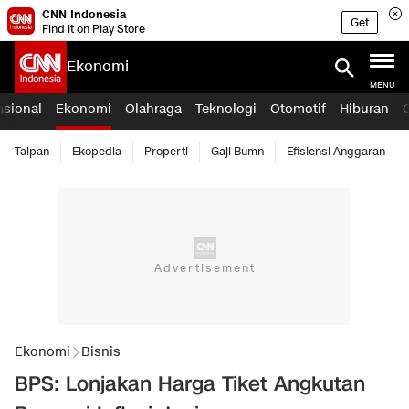
CNN Indonesia
Get
Find it on Play Store
Ekonomi
MENU
asional
Ekonomi
Olahraga
Teknologi
Otomotif
Hiburan
Taipan
Ekopedia
Properti
Gaji Bumn
Efisiensi Anggaran
Ekonomi
Bisnis
BPS: Lonjakan Harga Tiket Angkutan