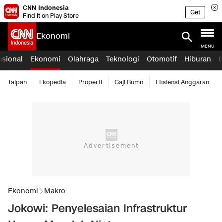
CNN Indonesia
Get
Find it on Play Store
Ekonomi
MENU
asional
Ekonomi
Olahraga
Teknologi
Otomotif
Hiburan
Taipan
Ekopedia
Properti
Gaji Bumn
Efisiensi Anggaran
Ekonomi
Makro
Jokowi: Penyelesaian Infrastruktur