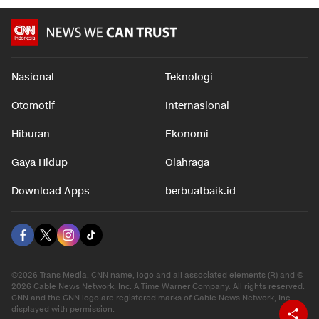
dalam 7 jam
dalam 7 jam
dalam 6 j
Nasional
Teknologi
Otomotif
Internasional
Hiburan
Ekonomi
Gaya Hidup
Olahraga
Download Apps
berbuatbaik.id
©2026 Trans Media, CNN name, logo and all associated elements (R) and ©