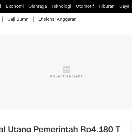
l
Ekonomi
Olahraga
Teknologi
Otomotif
Hiburan
Gaya 
Gaji Bumn
Efisiensi Anggaran
al Utang Pemerintah Rp4.180 T