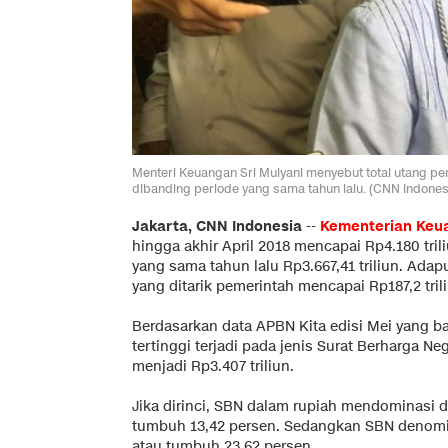
Menteri Keuangan Sri Mulyani menyebut total utang peme
dibanding periode yang sama tahun lalu. (CNN Indonesi
Jakarta, CNN Indonesia
--
Kementerian Keu
hingga akhir April 2018 mencapai Rp4.180 tril
yang sama tahun lalu Rp3.667,41 triliun. Adapu
yang ditarik pemerintah mencapai Rp187,2 tril
Berdasarkan data APBN Kita edisi Mei yang bar
tertinggi terjadi pada jenis Surat Berharga N
menjadi Rp3.407 triliun.
Jika dirinci, SBN dalam rupiah mendominasi de
tumbuh 13,42 persen. Sedangkan SBN denomin
atau tumbuh 23,62 persen.