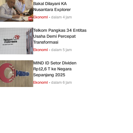
Bakal Dilayani KA
Nusantara Explorer
Ekonomi
•
dalam 4 jam
Telkom Pangkas 34 Entitas
Usaha Demi Percepat
Transformasi
Ekonomi
•
dalam 5 jam
MIND ID Setor Dividen
Rp12,6 T ke Negara
Sepanjang 2025
Ekonomi
•
dalam 6 jam