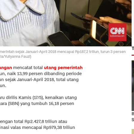
rintah sejak Januari-April 2018 mencapai Rp187,2 triliun, turun 3 persen
a/Yuliyanna Fauzi)
angan
mencatat total
utang pemerintah
iun, naik 13,99 persen dibanding periode
n sejak Januari-April 2018, total utang
iun.
u dirilis Kamis (17/5), kenaikan utang
egara (SBN) yang tumbuh 16,18 persen
B
S
ngan total Rp2.427,8 triliun atau
asi valas mencapai Rp979,38 triliun