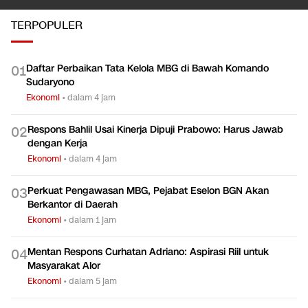
TERPOPULER
Daftar Perbaikan Tata Kelola MBG di Bawah Komando
0
1
Sudaryono
Ekonomi
•
dalam 4 jam
Respons Bahlil Usai Kinerja Dipuji Prabowo: Harus Jawab
0
2
dengan Kerja
Ekonomi
•
dalam 4 jam
Perkuat Pengawasan MBG, Pejabat Eselon BGN Akan
0
3
Berkantor di Daerah
Ekonomi
•
dalam 1 jam
Mentan Respons Curhatan Adriano: Aspirasi Riil untuk
0
4
Masyarakat Alor
Ekonomi
•
dalam 5 jam