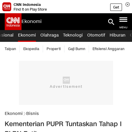
CNN Indonesia
Get
Find it on Play Store
Ekonomi
MENU
asional
Ekonomi
Olahraga
Teknologi
Otomotif
Hiburan
Taipan
Ekopedia
Properti
Gaji Bumn
Efisiensi Anggaran
Ekonomi
Bisnis
Kementerian PUPR Tuntaskan Tahap I