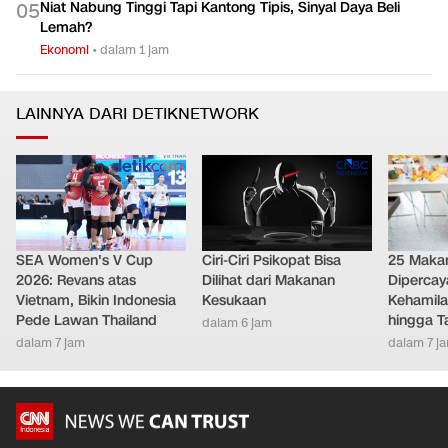
Niat Nabung Tinggi Tapi Kantong Tipis, Sinyal Daya Beli
0
5
Lemah?
Ekonomi
•
dalam 1 jam
LAINNYA DARI DETIKNETWORK
SEA Women's V Cup
Ciri-Ciri Psikopat Bisa
25 Maka
2026: Revans atas
Dilihat dari Makanan
Diperca
Vietnam, Bikin Indonesia
Kesukaan
Kehamila
Pede Lawan Thailand
hingga T
dalam 6 jam
dalam 7 jam
dalam 7 j