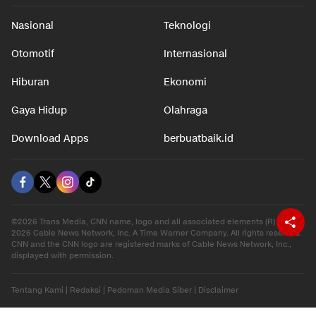
Nasional
Teknologi
Otomotif
Internasional
Hiburan
Ekonomi
Gaya Hidup
Olahraga
Download Apps
berbuatbaik.id
©2026 Trans Media, CNN name, logo and all associated elements (R) and ©
2026 Cable News Network, Inc. A Time Warner Company. All rights reserved.
CNN and the CNN logo are registered marks of Cable News Network, Inc.,
displayed with permission.
Tentang Kami
|
Redaksi
|
Pedoman Media Siber
|
Disclaimer