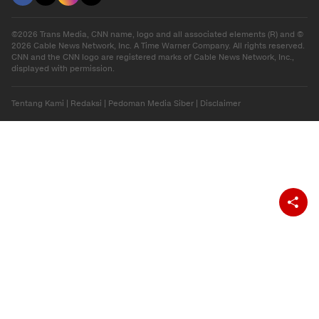
Hiburan
Ekonomi
Gaya Hidup
Olahraga
Download Apps
berbuatbaik.id
©2026 Trans Media, CNN name, logo and all associated elements (R) and ©
2026 Cable News Network, Inc. A Time Warner Company. All rights reserved.
CNN and the CNN logo are registered marks of Cable News Network, Inc.,
displayed with permission.
Tentang Kami
|
Redaksi
|
Pedoman Media Siber
|
Disclaimer