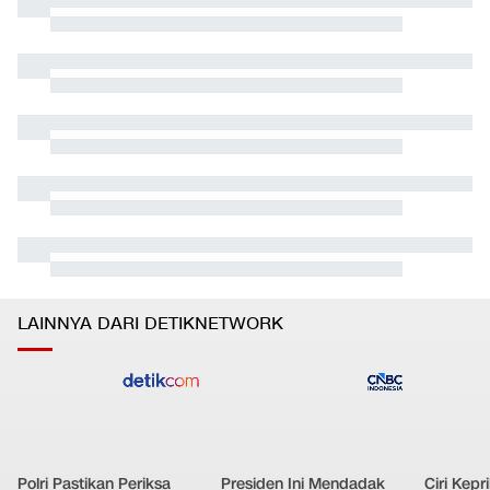
Bos BGN: Guru Tak Seharusnya Urus Ompreng MBG
0
1
Ekonomi
•
dalam 4 jam
BGN Mulai Coret Sekolah Swasta Elite dari Daftar Penerima
0
2
MBG
Ekonomi
•
dalam 4 jam
Pemerintah Bidik Pajak dari Juragan Kontrakan Tahun
0
3
Depan
Ekonomi
•
dalam 2 jam
BGN Bakal Pasang CCTV yang Terhubung ke Kantor Pusat
0
4
Buat Awasi SPPG
Ekonomi
•
dalam 5 jam
Bos BGN Pecat 66 Kepala SPPG, Ada yang Terlibat Judol
0
5
hingga Minta Fee
Ekonomi
•
dalam 4 jam