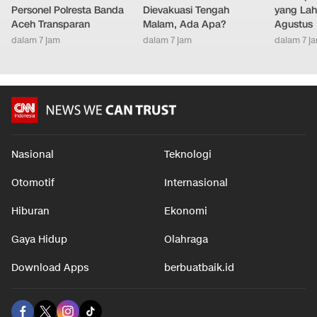
LAINNYA DARI DETIKNETWORK
Polri Pastikan Periksa
Presiden Ini Mendadak
Ciri Kep
Personel Polresta Banda
Dievakuasi Tengah
yang Lahi
Aceh Transparan
Malam, Ada Apa?
Agustus
dalam 7 jam
dalam 7 jam
dalam 7 j
Nasional
Teknologi
Otomotif
Internasional