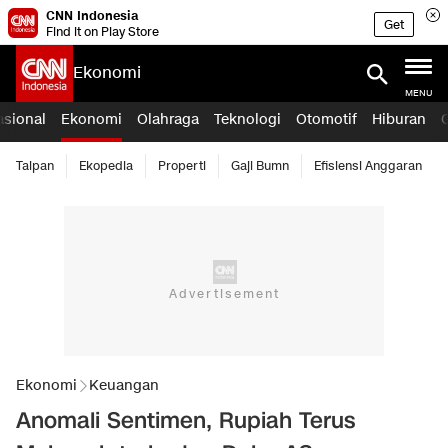
CNN Indonesia
Get
Find it on Play Store
Ekonomi
MENU
asional
Ekonomi
Olahraga
Teknologi
Otomotif
Hiburan
Taipan
Ekopedia
Properti
Gaji Bumn
Efisiensi Anggaran
Ekonomi
Keuangan
Anomali Sentimen, Rupiah Terus