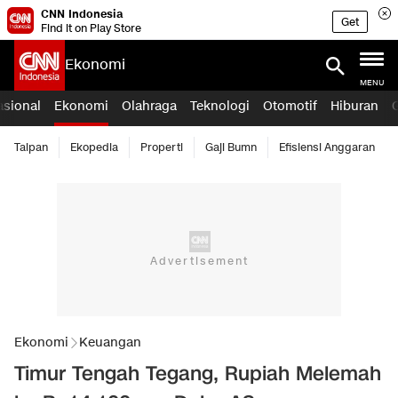
CNN Indonesia
Get
Find it on Play Store
Ekonomi
MENU
asional
Ekonomi
Olahraga
Teknologi
Otomotif
Hiburan
Taipan
Ekopedia
Properti
Gaji Bumn
Efisiensi Anggaran
Ekonomi
Keuangan
Timur Tengah Tegang, Rupiah Melemah