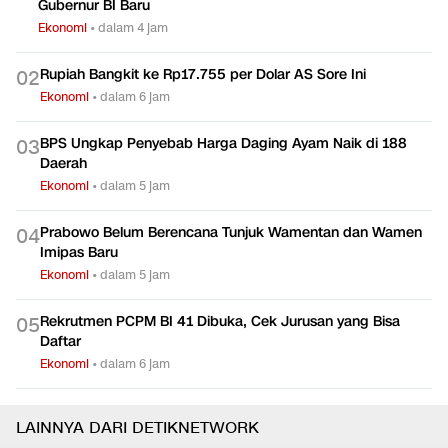
Gubernur BI Baru
Ekonomi
•
dalam 4 jam
Rupiah Bangkit ke Rp17.755 per Dolar AS Sore Ini
0
2
Ekonomi
•
dalam 6 jam
BPS Ungkap Penyebab Harga Daging Ayam Naik di 188
0
3
Daerah
Ekonomi
•
dalam 5 jam
Prabowo Belum Berencana Tunjuk Wamentan dan Wamen
0
4
Imipas Baru
Ekonomi
•
dalam 5 jam
Rekrutmen PCPM BI 41 Dibuka, Cek Jurusan yang Bisa
0
5
Daftar
Ekonomi
•
dalam 6 jam
LAINNYA DARI DETIKNETWORK