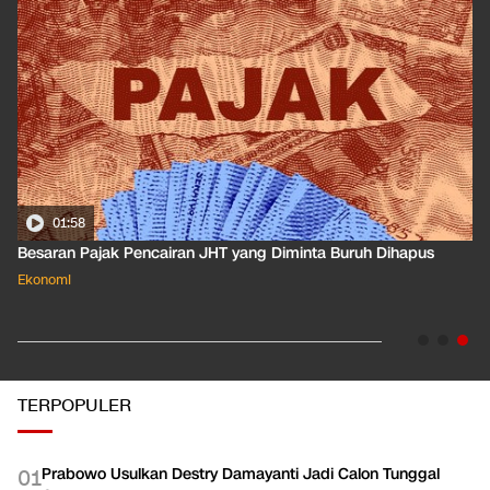
01:50
Apa Arti Peringkat Kredit Indonesia yang Dirilis S&P Global
Dkk?
Ekonomi
TERPOPULER
Prabowo Usulkan Destry Damayanti Jadi Calon Tunggal
0
1