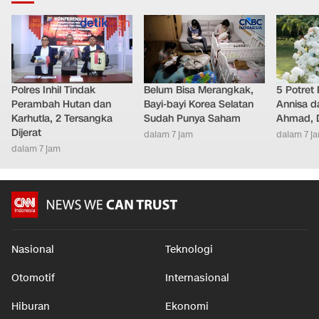
Polres Inhil Tindak
Belum Bisa Merangkak,
5 Potret
Perambah Hutan dan
Bayi-bayi Korea Selatan
Annisa d
Karhutla, 2 Tersangka
Sudah Punya Saham
Ahmad, D
Dijerat
dalam 7 jam
dalam 7 j
dalam 7 jam
Nasional
Teknologi
Otomotif
Internasional
Hiburan
Ekonomi