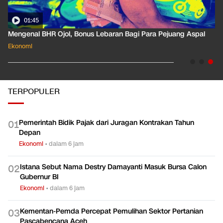
01:45
Mengenal BHR Ojol, Bonus Lebaran Bagi Para Pejuang Aspal
Ekonomi
TERPOPULER
Pemerintah Bidik Pajak dari Juragan Kontrakan Tahun
0
1
Depan
Ekonomi
•
dalam 6 jam
Istana Sebut Nama Destry Damayanti Masuk Bursa Calon
0
2
Gubernur BI
Ekonomi
•
dalam 6 jam
Kementan-Pemda Percepat Pemulihan Sektor Pertanian
0
3
Pascabencana Aceh