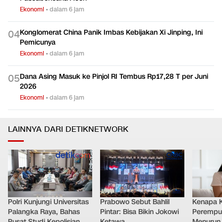
Ekonomi
•
dalam 6 jam
Konglomerat China Panik Imbas Kebijakan Xi Jinping, Ini
0
4
Pemicunya
Ekonomi
•
dalam 6 jam
Dana Asing Masuk ke Pinjol RI Tembus Rp17,28 T per Juni
0
5
2026
Ekonomi
•
dalam 6 jam
LAINNYA DARI DETIKNETWORK
Polri Kunjungi Universitas
Prabowo Sebut Bahlil
Kenapa 
Palangka Raya, Bahas
Pintar: Bisa Bikin Jokowi
Perempu
Pusat Studi Kepolisian
Ketawa
Menurun 