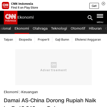
CNN Indonesia
Get
Find it on Play Store
Ekonomi
MENU
asional
Ekonomi
Olahraga
Teknologi
Otomotif
Hiburan
Taipan
Ekopedia
Properti
Gaji Bumn
Efisiensi Anggaran
Ekonomi
Keuangan
Damai AS-China Dorong Rupiah Naik